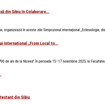
ă din Sibiu în Colaborare...
ţie, organizează în aceste zile Simpozionul internaţional „Eclesiologie, di
i Internațional „From Local to...
1700 de ani de la Niceea” În perioada 15–17 noiembrie 2025, la Facultatea
.
otestant din Sibiu