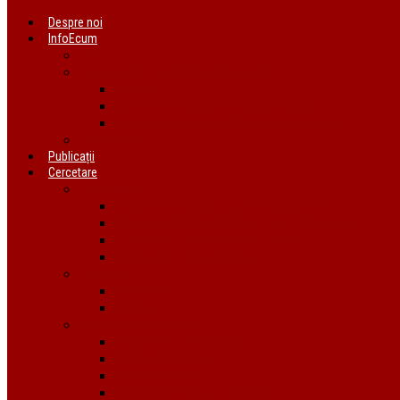
Despre noi
InfoEcum
Știri
Organizații ecumenice din România
AIDRom
Societatea Biblică Interconfesională
Forumul ecumenic al femeilor din România
Documente
Publicații
Cercetare
Conferințe
Atelierul bursierilor André Scrima 2021
The BYZANTINE LITURGY and THE JEWS
Conferință Reformă și Ortodoxie
Interconfessional Marriages
Proiecte
În derulare
Finalizate
Instituții de cercetare
Centrul de Studii Biblice
Uniunea Bibliștilor
INTER Cluj-Napoca
Institutul de Istorie a Religiilor