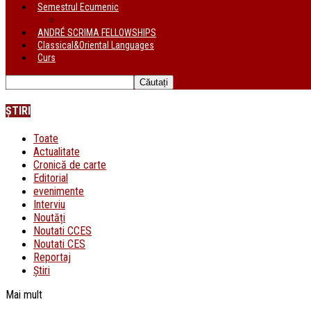
Semestrul Ecumenic
Descriere
ANDRÉ SCRIMA FELLOWSHIPS
Classical&Oriental Languages
Curs
ȘTIRI
Toate
Actualitate
Cronică de carte
Editorial
evenimente
Interviu
Noutăți
Noutati CCES
Noutati CES
Reportaj
Știri
Mai mult