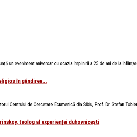
ță un eveniment aniversar cu ocazia împlinirii a 25 de ani de la înființare
ligios în gândirea...
ul Centrului de Cercetare Ecumenică din Sibiu, Prof. Dr. Stefan Tobler,
rinskoy, teolog al experienței duhovnicești