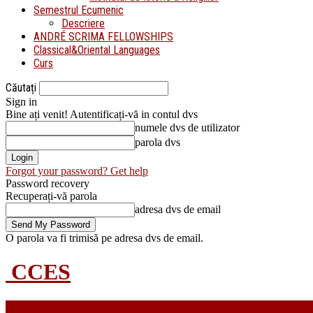
Semestrul Ecumenic
Descriere
ANDRÉ SCRIMA FELLOWSHIPS
Classical&Oriental Languages
Curs
Căutați
Sign in
Bine ați venit! Autentificați-vă in contul dvs
numele dvs de utilizator
parola dvs
Forgot your password? Get help
Password recovery
Recuperați-vă parola
adresa dvs de email
O parola va fi trimisă pe adresa dvs de email.
CCES