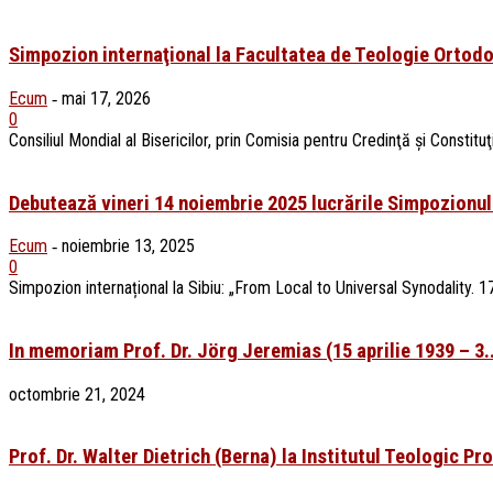
Simpozion internaţional la Facultatea de Teologie Ortodox
Ecum
mai 17, 2026
-
0
Consiliul Mondial al Bisericilor, prin Comisia pentru Credinţă şi Constitu
Debutează vineri 14 noiembrie 2025 lucrările Simpozionulu
Ecum
noiembrie 13, 2025
-
0
Simpozion internațional la Sibiu: „From Local to Universal Synodality. 
In memoriam Prof. Dr. Jörg Jeremias (15 aprilie 1939 – 3..
octombrie 21, 2024
Prof. Dr. Walter Dietrich (Berna) la Institutul Teologic Pr