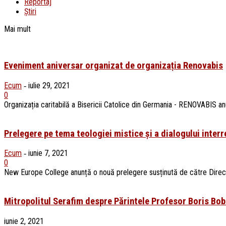
Reportaj
Știri
Mai mult
Eveniment aniversar organizat de organizația Renovabis
Ecum
iulie 29, 2021
-
0
Organizația caritabilă a Bisericii Catolice din Germania - RENOVABIS anun
Prelegere pe tema teologiei mistice și a dialogului interre
Ecum
iunie 7, 2021
-
0
New Europe College anunță o nouă prelegere susținută de către Director
Mitropolitul Serafim despre Părintele Profesor Boris Bob
iunie 2, 2021