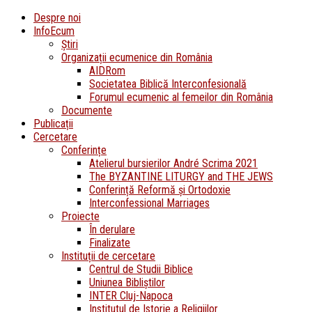
Despre noi
InfoEcum
Știri
Organizații ecumenice din România
AIDRom
Societatea Biblică Interconfesională
Forumul ecumenic al femeilor din România
Documente
Publicații
Cercetare
Conferințe
Atelierul bursierilor André Scrima 2021
The BYZANTINE LITURGY and THE JEWS
Conferință Reformă și Ortodoxie
Interconfessional Marriages
Proiecte
În derulare
Finalizate
Instituții de cercetare
Centrul de Studii Biblice
Uniunea Bibliștilor
INTER Cluj-Napoca
Institutul de Istorie a Religiilor