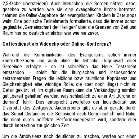
2,5-fache übersteigen). Auch Menschen, die Sorgen hätten, dabei
gesehen zu werden, wie sie eine evangelische Kirche betreten,
nahmen die Online-Angebote der evangelischen Kirchen in Osteuropa
wahr. Eine polnische Teilnehmerin formulierte, dass die immer schon
geglaubte „Gemeinschaft der Heiligen“ über die Grenzen von Zeit und
Raum hier so deutlich erfahrbar war wie nie zuvor.
Gottesdienst als Videoclip oder Online-Konferenz?
Während die Kommunikation des Evangeliums schon immer
kontextbezogen und auch ohne die leibliche Gegenwart einer
Gemeinde erfolgte – so ist schließlich das Neue Testament
entstanden – spielt für die liturgischen und insbesondere
sakramentalen Fragen die leibliche bzw. räumliche Kopräsenz und
Gleichzeitigkeit eine wichtige Rolle, die aber noch längst nicht im
Detail geklärt ist. Im digitalen Raum kann die Verkündigung nämlich
gut „bereit gehalten“ werden, was schließlich zu einer Art „Kirche on
demand“ führt. Dies entspricht zweifellos der Individualität und
Diversität des Zeitgeists. Andererseits gibt es aber gerade durch
das Social Distancing die Sehnsucht nach Gemeinschaft und Nähe,
die nicht durch perfekte Performancegestillt wird, sondern eher
durch Interaktion zur gleichen Zeit.
Um die Ambivalenz noch deutlicher zu machen, werfen wir einen