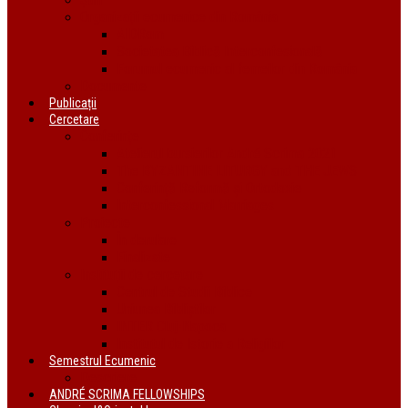
Organizații ecumenice din România
AIDRom
Societatea Biblică Interconfesională
Forumul ecumenic al femeilor din România
Documente
Publicații
Cercetare
Conferințe
Atelierul bursierilor André Scrima 2021
The BYZANTINE LITURGY and THE JEWS
Conferință Reformă și Ortodoxie
Interconfessional Marriages
Proiecte
În derulare
Finalizate
Instituții de cercetare
Centrul de Studii Biblice
Uniunea Bibliștilor
INTER Cluj-Napoca
Institutul de Istorie a Religiilor
Semestrul Ecumenic
Descriere
ANDRÉ SCRIMA FELLOWSHIPS