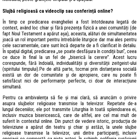
Slujbă religioasă ca videoclip sau conferință online?
În timp ce predicarea evangheliei a fost întotdeauna legată de
context, având loc chiar și fără prezența fizică a unei comunități (de
fapt Noul Testament a apărut așa), aceasta, alături de simultaneitatea
joacă un rol important pentru întrebările liturgice dar mai ales pentru
cele sacramentale, care sunt încă departe de a fi clarificat în detaliu.
În spațiul digital, predicarea „se poate desfășura în condiții bun“, ceea
ce duce în final la un fel de „biserică la cerere”. Acest lucru
corespunde, fără îndoială, individualității și diversității zeitgeist-ului
(spiritului timpului).Pe de altă parte, tocmai prin distanțarea socială
există un dor de comunitate și de apropiere, care nu poate fi
satisfăcut nici de performanțe perfecte, ci doar de interacțiune
simultană.
Pentru ca ambivalența să fie și mai clară, să aruncăm o privire
asupra slujbelor religioase transmise la televizor. Repetate de-a
lungul deceniilor, ele pot transmite Liturghia în toată splendoarea ei,
inclusiv muzica bisericească, care de altfel, are cel mai mult de
suferit în contextul online. Din punct de vedere istoric, producția de
televiziune a apărut din teatru și chiar și astăzi, la unele slujbe
religioase transmise la televizor, unii dintre participanți, inclusiv
enoriașii se comportă ca niște actori. În schimb, polifonia rugăciunii