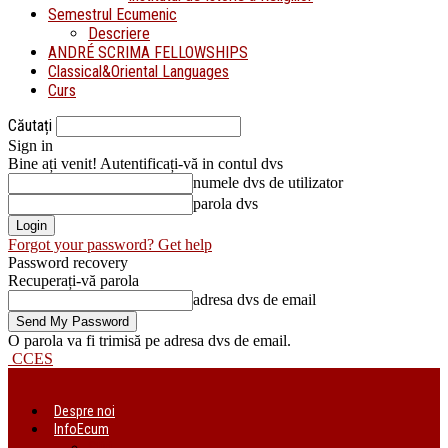
Semestrul Ecumenic
Descriere
ANDRÉ SCRIMA FELLOWSHIPS
Classical&Oriental Languages
Curs
Căutați
Sign in
Bine ați venit! Autentificați-vă in contul dvs
numele dvs de utilizator
parola dvs
Forgot your password? Get help
Password recovery
Recuperați-vă parola
adresa dvs de email
O parola va fi trimisă pe adresa dvs de email.
CCES
Despre noi
InfoEcum
Știri