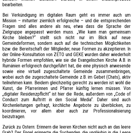
bearbeiten.
Bei Verkündigung im digitalen Raum geht es immer auch um
Mission – mitunter ziemlich erfolgreiche – und die entsprechenden
Fragen sind alles andere als neu, etwa dass die Sprache der
Zielgruppe angepasst werden muss. „Wie kann man gemeinsam
Kirche bleiben?“ stellt sich nicht nur im Blick auf neue
Gemeindeformen, sondern auch auf die technischen Möglichkeiten
bzw. die Bereitschaft der Mitglieder, neue Formen zu akzeptieren. In
der Online-Konsultation von ZETO und GEKE wurden daher wiederholt
hybride Formen empfohlen, wie sie die Evangelischen Kirche A.B. in
Rumänien erfolgreich durchgeführt hat, die eine physisch anwesende
sowie eine virtuell zugeschaltete Gemeinde zusammenbringen,
wobei auch die zugeschaltete Gemeinde z.B. im Gebet (Chats), aktiv
teilnehmen kann. Beidem gleichzeitig gerecht zu werden ist wohl die
Kunst, die Pfarrerinnen und Pfarrer künftig lernen müssen. Von
„digitaler Residenzpflicht“ ist hier die Rede, außerdem von „Code of
Conduct zum Auftritt in den Social Media“. Daher sind auch
Kirchenleitungen gefragt, kirchliche Angebote zu überblicken, zu
koordinieren, vor allem aber auch zur Professionalisierung
beizutragen.
Zurück zu Ostern: Erinnern die leeren Kirchen nicht auch an das leere
Grab? Der Engel erinnerte die Suchenden, die ungläubig in die Leere