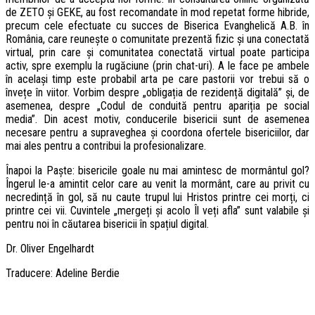
de ZETO și GEKE, au fost recomandate în mod repetat forme hibride,
precum cele efectuate cu succes de Biserica Evanghelică A.B. în
România, care reunește o comunitate prezentă fizic și una conectată
virtual, prin care și comunitatea conectată virtual poate participa
activ, spre exemplu la rugăciune (prin chat-uri). A le face pe ambele
în același timp este probabil arta pe care pastorii vor trebui să o
învețe în viitor. Vorbim despre „obligația de rezidență digitală” și, de
asemenea, despre „Codul de conduită pentru apariția pe social
media”. Din acest motiv, conducerile bisericii sunt de asemenea
necesare pentru a supraveghea și coordona ofertele bisericiilor, dar
mai ales pentru a contribui la profesionalizare.
Înapoi la Paște: bisericile goale nu mai amintesc de mormântul gol?
Îngerul le-a amintit celor care au venit la mormânt, care au privit cu
necredință în gol, să nu caute trupul lui Hristos printre cei morți, ci
printre cei vii. Cuvintele „mergeți și acolo Îl veți afla” sunt valabile și
pentru noi în căutarea bisericii în spațiul digital.
Dr. Oliver Engelhardt
Traducere: Adeline Berdie