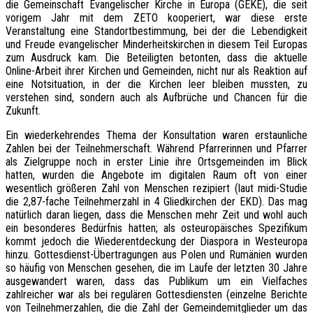
die Gemeinschaft Evangelischer Kirche in Europa (GEKE), die seit
vorigem Jahr mit dem ZETO kooperiert, war diese erste
Veranstaltung eine Standortbestimmung, bei der die Lebendigkeit
und Freude evangelischer Minderheitskirchen in diesem Teil Europas
zum Ausdruck kam. Die Beteiligten betonten, dass die aktuelle
Online-Arbeit ihrer Kirchen und Gemeinden, nicht nur als Reaktion auf
eine Notsituation, in der die Kirchen leer bleiben mussten, zu
verstehen sind, sondern auch als Aufbrüche und Chancen für die
Zukunft.
Ein wiederkehrendes Thema der Konsultation waren erstaunliche
Zahlen bei der Teilnehmerschaft. Während Pfarrerinnen und Pfarrer
als Zielgruppe noch in erster Linie ihre Ortsgemeinden im Blick
hatten, wurden die Angebote im digitalen Raum oft von einer
wesentlich größeren Zahl von Menschen rezipiert (laut midi-Studie
die 2,87-fache Teilnehmerzahl in 4 Gliedkirchen der EKD). Das mag
natürlich daran liegen, dass die Menschen mehr Zeit und wohl auch
ein besonderes Bedürfnis hatten; als osteuropäisches Spezifikum
kommt jedoch die Wiederentdeckung der Diaspora in Westeuropa
hinzu. Gottesdienst-Übertragungen aus Polen und Rumänien wurden
so häufig von Menschen gesehen, die im Laufe der letzten 30 Jahre
ausgewandert waren, dass das Publikum um ein Vielfaches
zahlreicher war als bei regulären Gottesdiensten (einzelne Berichte
von Teilnehmerzahlen, die die Zahl der Gemeindemitglieder um das