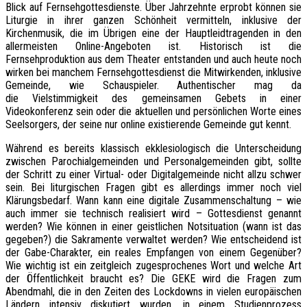
Blick auf Fernsehgottesdienste. Über Jahrzehnte erprobt können sie
Liturgie in ihrer ganzen Schönheit vermitteln, inklusive der
Kirchenmusik, die im Übrigen eine der Hauptleidtragenden in den
allermeisten Online-Angeboten ist. Historisch ist die
Fernsehproduktion aus dem Theater entstanden und auch heute noch
wirken bei manchem Fernsehgottesdienst die Mitwirkenden, inklusive
Gemeinde, wie Schauspieler. Authentischer mag da
die Vielstimmigkeit des gemeinsamen Gebets in einer
Videokonferenz sein oder die aktuellen und persönlichen Worte eines
Seelsorgers, der seine nur online existierende Gemeinde gut kennt.
Während es bereits klassisch ekklesiologisch die Unterscheidung
zwischen Parochialgemeinden und Personalgemeinden gibt, sollte
der Schritt zu einer Virtual- oder Digitalgemeinde nicht allzu schwer
sein. Bei liturgischen Fragen gibt es allerdings immer noch viel
Klärungsbedarf. Wann kann eine digitale Zusammenschaltung – wie
auch immer sie technisch realisiert wird – Gottesdienst genannt
werden? Wie können in einer geistlichen Notsituation (wann ist das
gegeben?) die Sakramente verwaltet werden? Wie entscheidend ist
der Gabe-Charakter, ein reales Empfangen von einem Gegenüber?
Wie wichtig ist ein zeitgleich zugesprochenes Wort und welche Art
der Öffentlichkeit braucht es? Die GEKE wird die Fragen zum
Abendmahl, die in den Zeiten des Lockdowns in vielen europäischen
Ländern intensiv diskutiert wurden, in einem Studienprozess