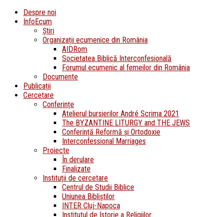
Despre noi
InfoEcum
Știri
Organizații ecumenice din România
AIDRom
Societatea Biblică Interconfesională
Forumul ecumenic al femeilor din România
Documente
Publicații
Cercetare
Conferințe
Atelierul bursierilor André Scrima 2021
The BYZANTINE LITURGY and THE JEWS
Conferință Reformă și Ortodoxie
Interconfessional Marriages
Proiecte
În derulare
Finalizate
Instituții de cercetare
Centrul de Studii Biblice
Uniunea Bibliștilor
INTER Cluj-Napoca
Institutul de Istorie a Religiilor