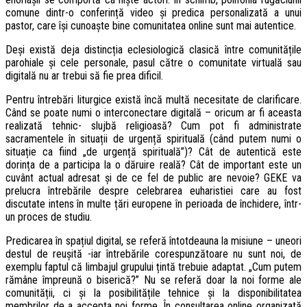
comune dintr-o conferință video și predica personalizată a unui
pastor, care își cunoaște bine comunitatea online sunt mai autentice.
Deși există deja distincția eclesiologică clasică între comunitățile
parohiale și cele personale, pasul către o comunitate virtuală sau
digitală nu ar trebui să fie prea dificil.
Pentru întrebări liturgice există încă multă necesitate de clarificare.
Când se poate numi o interconectare digitală – oricum ar fi aceasta
realizată tehnic- slujbă religioasă? Cum pot fi administrate
sacramentele în situații de urgență spirituală (când putem numi o
situație ca fiind „de urgență spirituală”)? Cât de autentică este
dorința de a participa la o dăruire reală? Cât de important este un
cuvânt actual adresat și de ce fel de public are nevoie? GEKE va
prelucra întrebările despre celebrarea euharistiei care au fost
discutate intens în multe țări europene în perioada de închidere, într-
un proces de studiu.
Predicarea în spațiul digital, se referă întotdeauna la misiune – uneori
destul de reușită -iar întrebările corespunzătoare nu sunt noi, de
exemplu faptul că limbajul grupului țintă trebuie adaptat. „Cum putem
rămâne împreună o biserică?” Nu se referă doar la noi forme ale
comunității, ci și la posibilitățile tehnice și la disponibilitatea
membrilor de a accepta noi forme. În consultarea online organizată