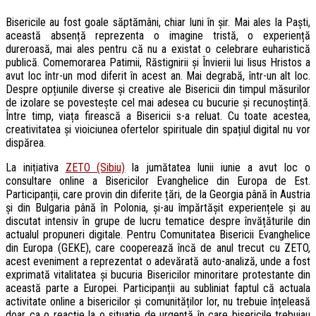
Bisericile au fost goale săptămâni, chiar luni în șir. Mai ales la Paști,
această absență reprezenta o imagine tristă, o experiență
dureroasă, mai ales pentru că nu a existat o celebrare euharistică
publică. Comemorarea Patimii, Răstignirii și Învierii lui Iisus Hristos a
avut loc într-un mod diferit în acest an. Mai degrabă, într-un alt loc.
Despre opțiunile diverse și creative ale Bisericii din timpul măsurilor
de izolare se povestește cel mai adesea cu bucurie și recunoștință.
Între timp, viața firească a Bisericii s-a reluat. Cu toate acestea,
creativitatea și vioiciunea ofertelor spirituale din spațiul digital nu vor
dispărea.
La inițiativa
ZETO (Sibiu)
la jumătatea lunii iunie a avut loc o
consultare online a Bisericilor Evanghelice din Europa de Est.
Participanții, care provin din diferite țări, de la Georgia până în Austria
și din Bulgaria până în Polonia, și-au împărtășit experiențele și au
discutat intensiv în grupe de lucru tematice despre învățăturile din
actualul propuneri digitale. Pentru Comunitatea Bisericii Evanghelice
din Europa (GEKE), care cooperează încă de anul trecut cu ZETO,
acest eveniment a reprezentat o adevărată auto-analiză, unde a fost
exprimată vitalitatea și bucuria Bisericilor minoritare protestante din
această parte a Europei. Participanții au subliniat faptul că actuala
activitate online a bisericilor și comunităților lor, nu trebuie înțeleasă
doar ca o reacție la o situație de urgență în care bisericile trebuiau