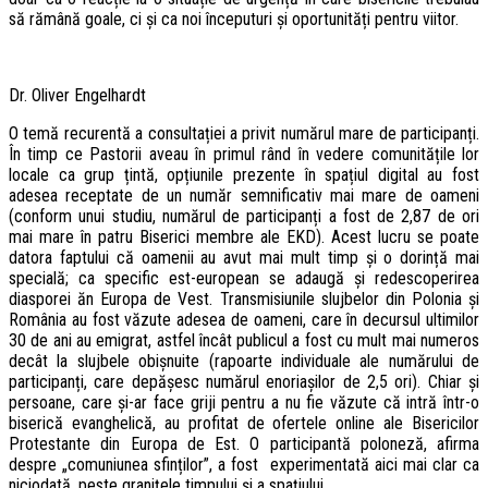
să rămână goale, ci și ca noi începuturi și oportunități pentru viitor.
Dr. Oliver Engelhardt
O temă recurentă a consultației a privit numărul mare de participanți.
În timp ce Pastorii aveau în primul rând în vedere comunitățile lor
locale ca grup țintă, opțiunile prezente în spațiul digital au fost
adesea receptate de un număr semnificativ mai mare de oameni
(conform unui studiu, numărul de participanți a fost de 2,87 de ori
mai mare în patru Biserici membre ale EKD). Acest lucru se poate
datora faptului că oamenii au avut mai mult timp și o dorință mai
specială; ca specific est-european se adaugă și redescoperirea
diasporei ăn Europa de Vest. Transmisiunile slujbelor din Polonia și
România au fost văzute adesea de oameni, care în decursul ultimilor
30 de ani au emigrat, astfel încât publicul a fost cu mult mai numeros
decât la slujbele obișnuite (rapoarte individuale ale numărului de
participanți, care depășesc numărul enoriașilor de 2,5 ori). Chiar și
persoane, care și-ar face griji pentru a nu fie văzute că intră într-o
biserică evanghelică, au profitat de ofertele online ale Bisericilor
Protestante din Europa de Est. O participantă poloneză, afirma
despre „comuniunea sfinților”, a fost experimentată aici mai clar ca
niciodată, peste granițele timpului și a spațiului.