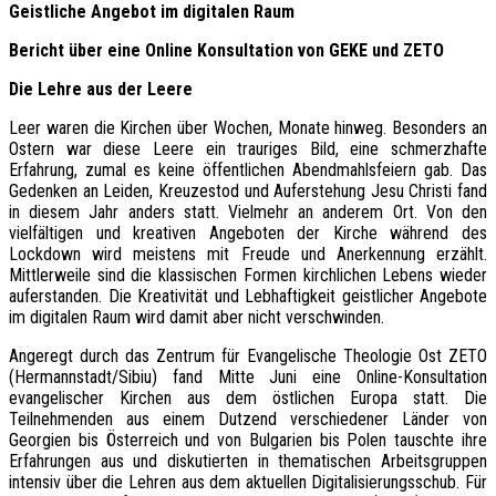
Geistliche Angebot im digitalen Raum
Bericht über eine Online Konsultation von GEKE und ZETO
Die Lehre aus der Leere
Leer waren die Kirchen über Wochen, Monate hinweg. Besonders an
Ostern war diese Leere ein trauriges Bild, eine schmerzhafte
Erfahrung, zumal es keine öffentlichen Abendmahlsfeiern gab. Das
Gedenken an Leiden, Kreuzestod und Auferstehung Jesu Christi fand
in diesem Jahr anders statt. Vielmehr an anderem Ort. Von den
vielfältigen und kreativen Angeboten der Kirche während des
Lockdown wird meistens mit Freude und Anerkennung erzählt.
Mittlerweile sind die klassischen Formen kirchlichen Lebens wieder
auferstanden. Die Kreativität und Lebhaftigkeit geistlicher Angebote
im digitalen Raum wird damit aber nicht verschwinden.
Angeregt durch das Zentrum für Evangelische Theologie Ost ZETO
(Hermannstadt/Sibiu) fand Mitte Juni eine Online-Konsultation
evangelischer Kirchen aus dem östlichen Europa statt. Die
Teilnehmenden aus einem Dutzend verschiedener Länder von
Georgien bis Österreich und von Bulgarien bis Polen tauschte ihre
Erfahrungen aus und diskutierten in thematischen Arbeitsgruppen
intensiv über die Lehren aus dem aktuellen Digitalisierungsschub. Für