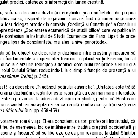
gulat predici, cateheze și informații din lumea creștină.
suferea din cauza dezbinării creștinilor și a conflictelor din propria
hovnicesc, insipirat de rugăciune, convins fiind că numai rugăciunea
 fost delegat ortodox în comisia „Credință și Constituție” a Consiliului
coprezidează „Societatea ecumenică de studii bilice” care va publica în
 confesiuni la Institutul de Studii Ecumenice din Paris. Lipsit de orice
ngea lipsa de conciliaritate, mai ales la nivel panortodox.
ii să fie obiect de discordie și dezbinare între creștini și încearcă să
 fundamentale a experienței treimice în planul vieții Bisericii, loc al
duce la o viziune teologică a deplinei comuniuni reciproce a Fiului și a
rolul Duhului Sfânt, reducându-L la o simplă funcție de prezență a lui
reasfintei Treimi
, p. 345).
tă cu deosebire „în adâncul potirului euharistic”: „Unitatea este trăită
el, drama dezbinării creștinilor este resimțită cu cea mai mare intensitate
e. Este o provocare la adresa dezbinării creștinilor, pentru că Hristos nu
i un scandal, iar acceptarea sa ca regulă contrazice și trădează voia
ea Sfântului
Duh, pp. 458-459).
otament toată viața. El era conștient, ca toți profesorii Institutului, că
ie, de asemenea, loc de întâlnire între tradiția creștină occidentală și
pusene și încearcă să se libereze de ea prin revenirea la duhul Sfinților