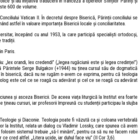
ce și iau inițiativa traducerii în franceză a operelor Sfinților Părinți și
peste 600 de volume.
nciliului Vatican II. În decretul despre Biserică, Părinții conciliului se
nd astfel în valoare importanța Bisericii locale și conciliaritatea.
rsitar, începând cu anul 1953, la care participă specialiști ortodocși,
tradiții.
in Paris.
: „lex orandi, lex credendi” („legea rugăciunii este și legea credinței”)
it că Părintele Serge Bulgakov (+1944) nu ținea cursul său de dogmatică
tă în biserică; dacă nu ne rugăm n-avem ce exprima, pentru că teologia
 „teolog este cel ce se roagă cu adevărat și cel ce se roagă cu adevărat
unea și asceza Bisericii. De aceea viața liturgică la Institut era foarte
ineau cursuri, iar profesorii împreună cu studenții participau la slujba
te, Teologie și Diaconie. Teologia poate fi văzută ca și coloana vertebrală
or la Institut, relata un dialog cu Vladimir Lossky, care spunea că avem
folosim sistemul trebuie „să-l minăm”, pentru ca să nu ne facem robii
 cred altfel. „Litera ucide, iar duhul face viu” (II Cor 3,6).