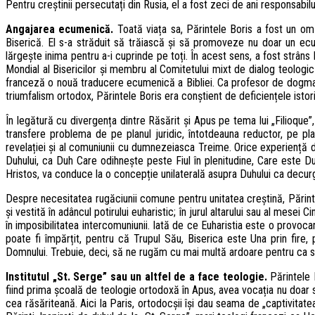
Pentru creștinii persecutați din Rusia, el a fost zeci de ani responsabil
Angajarea ecumenică.
Toată viața sa, Părintele Boris a fost un om 
Biserică. El s-a străduit să trăiască și să promoveze nu doar un ec
lărgește inima pentru a-i cuprinde pe toți. În acest sens, a fost strân
Mondial al Bisericilor și membru al Comitetului mixt de dialog teologi
franceză o nouă traducere ecumenică a Bibliei. Ca profesor de dogmatică
triumfalism ortodox, Părintele Boris era conștient de deficiențele istori
În legătură cu divergența dintre Răsărit și Apus pe tema lui „Filioque”
transfere problema de pe planul juridic, întotdeauna reductor, pe plan
revelației și al comuniunii cu dumnezeiasca Treime. Orice experiență de
Duhului, ca Duh Care odihnește peste Fiul în plenitudine, Care este D
Hristos, va conduce la o concepție unilaterală asupra Duhului ca decurg
Despre necesitatea rugăciunii comune pentru unitatea creștină, Părintel
și vestită în adâncul potirului euharistic; în jurul altarului sau al mese
în imposibilitatea intercomuniunii. Iată de ce Euharistia este o provocar
poate fi împărțit, pentru că Trupul Său, Biserica este Una prin fire
Domnului. Trebuie, deci, să ne rugăm cu mai multă ardoare pentru ca smi
Institutul „St. Serge” sau un altfel de a face teologie.
Părintele B
fiind prima școală de teologie ortodoxă în Apus, avea vocația nu doar s
cea răsăriteană. Aici la Paris, ortodocșii își dau seama de „captivitate