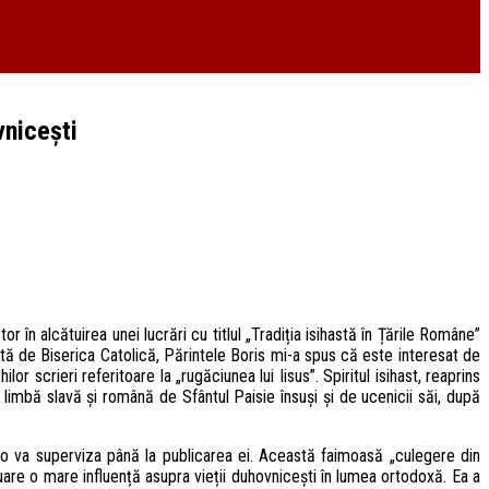
vnicești
în alcătuirea unei lucrări cu titlul „Tradiția isihastă în Țările Române”
ită de Biserica Catolică, Părintele Boris mi-a spus că este interesat de
r scrieri referitoare la „rugăciunea lui Iisus”. Spiritul isihast, reaprins
 limbă slavă și română de Sfântul Paisie însuși și de ucenicii săi, după
re o va superviza până la publicarea ei. Această faimoasă „culegere din
nuare o mare influență asupra vieții duhovnicești în lumea ortodoxă. Ea a