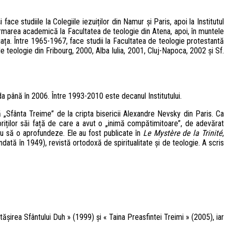
face studiile la Colegiile iezuiților din Namur și Paris, apoi la Institutul
ormarea academică la Facultatea de teologie din Atena, apoi, în muntele
viața. Între 1965-1967, face studii la Facultatea de teologie protestantă
 de teologie din Fribourg, 2000, Alba Iulia, 2001, Cluj-Napoca, 2002 și Sf.
a până în 2006. Între 1993-2010 este decanul Institutului.
ă „Sfânta Treime” de la cripta bisericii Alexandre Nevsky din Paris. Ca
oriților săi față de care a avut o „inimă compătimitoare”, de adevărat
sau să o aprofundeze. Ele au fost publicate în
Le Mystère de la Trinité
,
ondată în 1949), revistă ortodoxă de spiritualitate și de teologie. A scris
rtășirea Sfântului Duh » (1999) și « Taina Preasfintei Treimi » (2005), iar