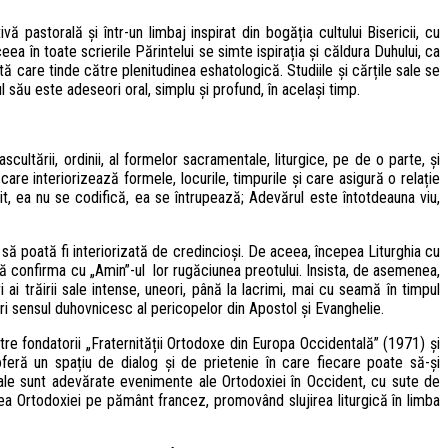
 pastorală și într-un limbaj inspirat din bogăția cultului Bisericii, cu
 în toate scrierile Părintelui se simte ispirația și căldura Duhului, ca
ă care tinde către plenitudinea eshatologică. Studiile și cărțile sale se
l său este adeseori oral, simplu și profund, în același timp.
scultării, ordinii, al formelor sacramentale, liturgice, pe de o parte, și
c care interiorizează formele, locurile, timpurile și care asigură o relație
it, ea nu se codifică, ea se întrupează; Adevărul este întotdeauna viu,
t să poată fi interiorizată de credincioși. De aceea, începea Liturghia cu
tă confirma cu „Amin”-ul lor rugăciunea preotului. Insista, de asemenea,
i ai trăirii sale intense, uneori, până la lacrimi, mai cu seamă în timpul
ri sensul duhovnicesc al pericopelor din Apostol și Evanghelie.
intre fondatorii „Fraternității Ortodoxe din Europa Occidentală” (1971) și
 oferă un spațiu de dialog și de prietenie în care fiecare poate să-și
nuale sunt adevărate evenimente ale Ortodoxiei în Occident, cu sute de
area Ortodoxiei pe pământ francez, promovând slujirea liturgică în limba