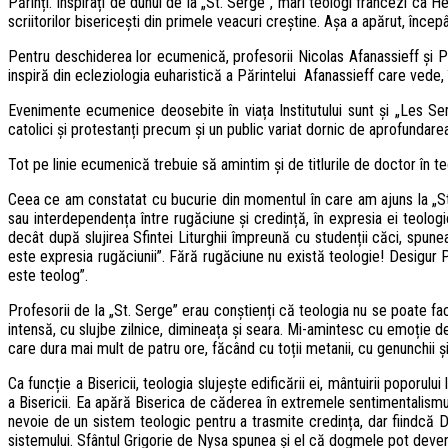
Părinți. Inspirați de duhul de la „St. Serge”, mari teologi francezi ca He
scriitorilor bisericești din primele veacuri creștine. Așa a apărut, în
Pentru deschiderea lor ecumenică, profesorii Nicolas Afanassieff și Paul 
inspiră din ecleziologia euharistică a Părintelui Afanassieff care vede, î
Evenimente ecumenice deosebite în viața Institutului sunt și „Les Sema
catolici și protestanți precum și un public variat dornic de aprofundarea pr
Tot pe linie ecumenică trebuie să amintim și de titlurile de doctor în teol
Ceea ce am constatat cu bucurie din momentul în care am ajuns la „St. Se
sau interdependența între rugăciune și credință, în expresia ei teolog
decât după slujirea Sfintei Liturghii împreună cu studenții căci, spu
este expresia rugăciunii”. Fără rugăciune nu există teologie! Desigur P
este teolog”.
Profesorii de la „St. Serge” erau conștienți că teologia nu se poate fac
intensă, cu slujbe zilnice, dimineața și seara. Mi-amintesc cu emoție d
care dura mai mult de patru ore, făcând cu toții metanii, cu genunchii și
Ca funcție a Bisericii, teologia slujește edificării ei, mântuirii poporul
a Bisericii. Ea apără Biserica de căderea în extremele sentimentalismul
nevoie de un sistem teologic pentru a trasmite credința, dar fiindcă
sistemului. Sfântul Grigorie de Nysa spunea și el că dogmele pot deveni i