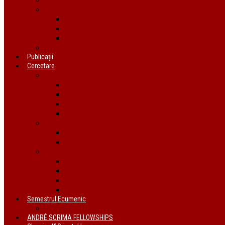
Organizații ecumenice din România
AIDRom
Societatea Biblică Interconfesională
Forumul ecumenic al femeilor din România
Documente
Publicații
Cercetare
Conferințe
Atelierul bursierilor André Scrima 2021
The BYZANTINE LITURGY and THE JEWS
Conferință Reformă și Ortodoxie
Interconfessional Marriages
Proiecte
În derulare
Finalizate
Instituții de cercetare
Centrul de Studii Biblice
Uniunea Bibliștilor
INTER Cluj-Napoca
Institutul de Istorie a Religiilor
Semestrul Ecumenic
Descriere
ANDRÉ SCRIMA FELLOWSHIPS