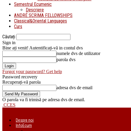
Semestrul Ecumenic
Descriere
ANDRÉ SCRIMA FELLOWSHIPS
Classical&Oriental Languages
Curs
Căutați
Sign in
Bine ați venit! Autentificați-vă in contul dvs
numele dvs de utilizator
parola dvs
Forgot your password? Get help
Password recovery
Recuperați-vă parola
adresa dvs de email
O parola va fi trimisă pe adresa dvs de email.
CCES
Despre noi
InfoEcum
Știri