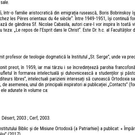
 sale.
, într-o familie aristocratică din emigrația rusească, Boris Bobrinskoy își 
chez les Pères orientaux du 4e siècle“. Între 1949-1951, își continuă f
ază de gândirea Sf. Nicolae Cabasila, autori care-l vor inspira în toată 
cu teza: „Le repos de l’Esprit dans le Christ“. Este Dr. h.c. al Facultăților
it profesor de teologie dogmatică la Institutul „St. Serge”, unde va pred
tonit preot, în 1959, iar mai târziu i se încredințează parohia francofon
sufletul în formarea intelectuală și duhovnicească a studenților și păst
uditeurs libres”, intelectuali parizieni interesați să cunoască Ortodoxia 
, de asemenea, unul din principalii inspiratori ai publicației „Contacts” (f
n ele adunate în volume ca:
u Désert, 2003 ; Cerf, 2003.
stitutului Biblic și de Misiune Ortodoxă (a Patriarhiei) a publicat: « Împă
lui” (2017).