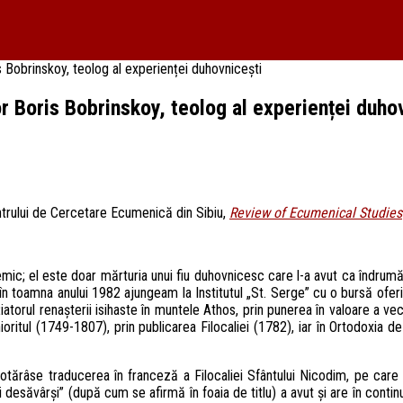
 Bobrinskoy, teolog al experienței duhovnicești
r Boris Bobrinskoy, teolog al experienței duho
Centrului de Cercetare Ecumenică din Sibiu,
Review of Ecumenical Studies
; el este doar mărturia unui fiu duhovnicesc care l-a avut ca îndrumător 
în toamna anului 1982 ajungeam la Institutul „St. Serge” cu o bursă ofer
torul renașterii isihaste în muntele Athos, prin punerea în valoare a vechilo
oritul (1749-1807), prin publicarea Filocaliei (1782), iar în Ortodoxia de
ă, hotărâse traducerea în franceză a Filocaliei Sfântului Nicodim, pe ca
și desăvârși” (după cum se afirmă în foaia de titlu) a avut și are în conti