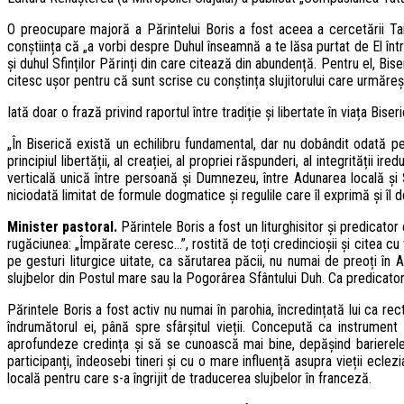
O preocupare majoră a Părintelui Boris a fost aceea a cercetării Tainei
conștiința că „a vorbi despre Duhul înseamnă a te lăsa purtat de El înt
și duhul Sfinților Părinți din care citează din abundență. Pentru el, Bi
citesc ușor pentru că sunt scrise cu conștința slujitorului care urmăreșt
Iată doar o frază privind raportul între tradiție și libertate în viața Bis
„În Biserică există un echilibru fundamental, dar nu dobândit odată pentr
principiul libertății, al creației, al propriei răspunderi, al integrității
verticală unică între persoană și Dumnezeu, între Adunarea locală și S
niciodată limitat de formule dogmatice și regulile care îl exprimă și îl
Minister pastoral.
Părintele Boris a fost un liturghisitor și predicator
rugăciunea: „Împărate ceresc…”, rostită de toți credincioșii și citea c
pe gesturi liturgice uitate, ca sărutarea păcii, nu numai de preoți în Al
slujbelor din Postul mare sau la Pogorârea Sfântului Duh. Ca predicator
Părintele Boris a fost activ nu numai în parohia, încredințată lui ca rec
îndrumătorul ei, până spre sfârșitul vieții. Concepută ca instrument 
aprofundeze credința și să se cunoască mai bine, depășind barierele j
participanți, îndeosebi tineri și cu o mare influență asupra vieții ecl
locală pentru care s-a îngrijit de traducerea slujbelor în franceză.