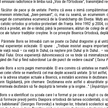
ul emisiunii radiofonice în limba rusă „Voix de l’Ortodoxie“, transmițând re
făcător de pace și de unitate. Pentru că avea o inimă compătimitoare, 
umenism intelectual, „bien-pensant”, ci, mai cu seamă, un ecumenism du
s legat de comunitatea ecumenică de la Grandchamp din Elveția. Mulți ani a
c catolic-ortodox și ortodox-protestant din Franța. Între 1992 și 2004, 
 a predat, ani de-a rândul, până la pensionare, alături de colegi de alte
ce ale tuturor tradițiilor creștine. În ce privește Biserica Ortodoxă, deplâ
, Părintele Boris se întreabă cum se poate ca Duhul dragostei și al unităț
ul experienței ecleziale. El spune : „Trebuie insistat asupra importanței
 viață nouă – ca viață în Duhul, ca naștere prin Duhul și în Duhul… – va 
uhul Fiului. Orice experiență duhovnicească ce va tinde să minimalizeze 
ând din Fiul și fiind subordonat Lui din punct de vedere cauzal” (
Taina P
e Boris a scris pagini memorabile. El era convins că unitatea se manifes
i Cinei celei sfinte se manifestă cel mai deplin această unitate. Și tot astf
e la adresa situației actuale a Bisericii, a instalării acesteia în dezbinar
, prin făgăduință, prin chemare. Dezbinarea este astfel o absurditate ș
nteala dezbinării să fie depășită la temelie și la origine….” (
Împărtășir
oris s-a identificat cu școala care l-a format și pe care a slujit-o cu dev
ă formeze preoți pentru Diaspora ortodoxă din lumea occidentală, ci să f
a babiloniană” (Georges Florovsky) a teologiei lor, tributară scolasticii a