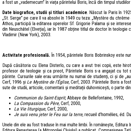
a fost un „vademecum” în viața părintelui Boris, încă din timpul studiilor
Date biografice, studii și titluri academice
. Născut la Paris în 1925
„St. Serge” pe care îl va absolvi în 1949 cu teza: „Mystère du chrême 
Athos, participă la editarea operelor Sf. Grigorie Palama și se interese
din Neuschâtel (Elveția), iar în 1987 obține titlul de doctor în teologie 
Vladimir (New York), 2003.
Activitate profesională.
În 1954, părintele Boris Bobrinskoy este num
După căsătoria cu Elena Disterlo, cu care a avut trei copii, este hiro
profesor de teologie și ca preot, Părintele Boris s-a angajat cu tot 
părinte. Cursurile sale erau urmărite nu numai de studenți, ci și de „a
Cerf, 1996 și
Le Mystère de l’Église
, Cerf, 2003. Părintele Boris a fost
sute de studii, articole, comentarii și meditații duhovnicești, o parte di
Communion du Saint-Esprit
, Abbaye de Bellefontaine, 1992,
La Compassion du Père
, Cerf, 2000,
La Vie liturgique
, Cerf, 2000,
Je suis venu jeter le Feu sur la terre
, recueil d’homélies, éd. D
Unele din ele au fost traduse în mai multe limbi. În românește, Editura In
Editura Renașterea (a Mitropoliei Clujului) a publicat „Compasiunea Tată