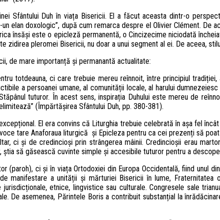
 Sfântului Duh în viața Bisericii. El a făcut aceasta dintr-o perspectivă
r-un elan doxologic”, după cum remarca despre el Olivier Clément. De aceea
serica însăși este o epicleză permanentă, o Cincizecime niciodată încheiat
e zidirea pleromei Bisericii, nu doar a unui segment al ei. De aceea, stilu
ericii, de mare importanță și permanantă actualitate:
u totdeauna, ci care trebuie mereu reînnoit, între principiul tradiției, a
 ireductibile a persoanei umane, al comunității locale, al harului dumnezeies
tăpânul tuturor. În acest sens, inspirația Duhului este mereu de reînno
 delimitează” (Împărtășirea Sfântului Duh, pp. 380-381).
 excepțional. El era convins că Liturghia trebuie celebrată în așa fel încâ
u voce tare Anaforaua liturgică și Epicleza pentru ca cei prezenți să poa
tar, ci și de credincioși prin strângerea mâinii. Credincioșii erau martor
, știa să găsească cuvinte simple și accesibile tuturor pentru a descope
tor (paroh), ci și în viața Ortodoxiei din Europa Occidentală, fiind unul d
de manifestare a unității și mărturiei Bisericii în lume, Fraternitatea
urisdicționale, etnice, lingvistice sau culturale. Congresele sale tria
eziale. De asemenea, Părintele Boris a contribuit substanțial la înrădăcin