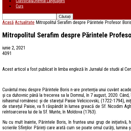
Classical&Oriental Languages
Curs
Acasă
Actualitate
Mitropolitul Serafim despre Părintele Profesor Boris
Mitropolitul Serafim despre Părintele Profeso
iunie 2, 2021
4091
Acest articol a fost publicat în limba engleză în Jurnalul de studii al 
Cuvântul meu despre Părintele Boris n-are pretenția unui cuvânt academic
și ca duhovnic până la trecerea sa la Domnul, în 7 august, 2020. Când, 
isihasmul românesc și de starețul Paisie Velicicovski, (1722-1794), iniția
de starețul Paisie, va fi răspândit în lumea greacă de Sf. Nicodim Aghi
reîntoarcerea lui de la Sf. Munte, în Moldova (1763).
Nu cu mult înainte, Părintele Boris, în fruntea unui grup de inițiativ
scrierile Sfinților Părinți care arată cum se poate omul curăți, lumina 