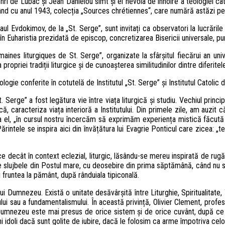
nri de Lubac și Jean Daniélou simt și ei nevoia de înnoire a teologiei catoli
cepând cu anul 1943, colecția „Sources chrétiennes“, care numără astăzi 
Evdokimov, de la „St. Serge”, sunt invitați ca observatori la lucrările Co
n Euharistia prezidată de episcop, concretizarea Bisericii universale, punâ
ines liturgiques de St. Serge”, organizate la sfârșitul fiecărui an unive
opriei tradiții liturgice și de cunoașterea similitudinilor dintre diferitele 
ogie conferite în cotutelă de Institutul „St. Serge” și Institutul Catolic d
rge” a fost legătura vie între viața liturgică și studiu. Vechiul principiu
ică, caracteriza viața interioră a Institutului. Din primele zile, am auz
nea el, „în cursul nostru încercăm să exprimăm experiența mistică făcu
ărintele se inspira aici din învățătura lui Evagrie Ponticul care zicea:
e decât în context eclezial, liturgic, lăsându-se mereu inspirată de rugăci
e slujbele din Postul mare, cu deosebire din prima săptămână, când nu se ț
 fruntea la pământ, după rânduiala tipiconală.
ui lui Dumnezeu. Există o unitate desăvârșită între Liturghie, Spiritualita
ui sau a fundamentalismului. În această privință, Olivier Clement, profes
 Dumnezeu este mai presus de orice sistem și de orice cuvânt, după ce 
doli dacă sunt golite de iubire, dacă le folosim ca arme împotriva celor ce