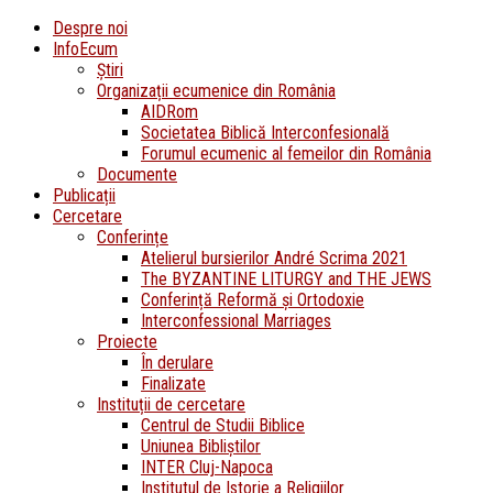
Despre noi
InfoEcum
Știri
Organizații ecumenice din România
AIDRom
Societatea Biblică Interconfesională
Forumul ecumenic al femeilor din România
Documente
Publicații
Cercetare
Conferințe
Atelierul bursierilor André Scrima 2021
The BYZANTINE LITURGY and THE JEWS
Conferință Reformă și Ortodoxie
Interconfessional Marriages
Proiecte
În derulare
Finalizate
Instituții de cercetare
Centrul de Studii Biblice
Uniunea Bibliștilor
INTER Cluj-Napoca
Institutul de Istorie a Religiilor