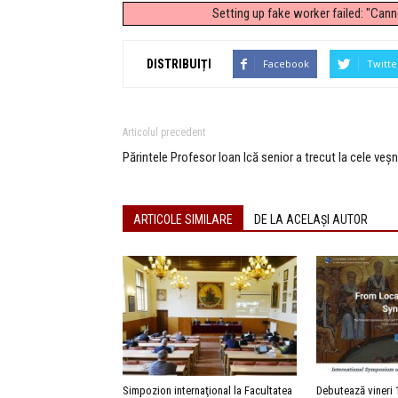
Setting up fake worker failed: "Can
DISTRIBUIȚI
Facebook
Twitte
Articolul precedent
Părintele Profesor Ioan Ică senior a trecut la cele veș
ARTICOLE SIMILARE
DE LA ACELAȘI AUTOR
Simpozion internaţional la Facultatea
Debutează vineri 