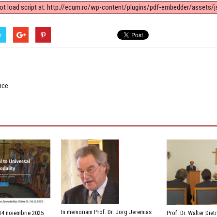
not load script at: http://ecum.ro/wp-content/plugins/pdf-embedder/assets/js
r
nice
In memoriam Prof. Dr. Jörg Jeremias
14 noiembrie 2025
Prof. Dr. Walter Diet