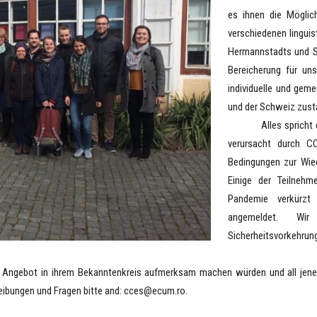
es ihnen die Möglic
verschiedenen linguis
Hermannstadts und Si
Bereicherung für un
individuelle und geme
und der Schweiz zus
Alles spricht dafü
verursacht durch C
Bedingungen zur Wie
Einige der Teilneh
Pandemie verkürzt
angemeldet. Wi
Sicherheitsvorkehrun
ot in ihrem Bekanntenkreis aufmerksam machen würden und all jene, d
reibungen und Fragen bitte and: cces@ecum.ro.