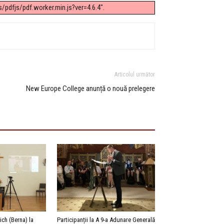
/pdfjs/pdf.worker.min.js?ver=4.6.4".
Articolul următor
New Europe College anunță o nouă prelegere
rich (Berna) la
Participanții la A 9-a Adunare Generală