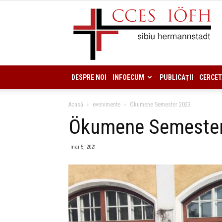
DESPRE NOI
INFOECUM
PUBLICAȚII
CERCET
Acasă
evenimente
Ökumene Semester 2023
Ökumene Semester
mai 5, 2021