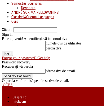
Semestrul Ecumenic
Descriere
ANDRÉ SCRIMA FELLOWSHIPS
Classical&Oriental Languages
Curs
Căutați
Sign in
Bine ați venit! Autentificați-vă in contul dvs
numele dvs de utilizator
parola dvs
Forgot your password? Get help
Password recovery
Recuperați-vă parola
adresa dvs de email
O parola va fi trimisă pe adresa dvs de email.
CCES
Despre noi
InfoEcum
Știri