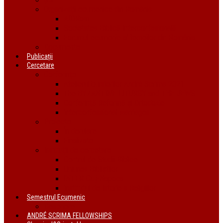
Organizații ecumenice din România
AIDRom
Societatea Biblică Interconfesională
Forumul ecumenic al femeilor din România
Documente
Publicații
Cercetare
Conferințe
Atelierul bursierilor André Scrima 2021
The BYZANTINE LITURGY and THE JEWS
Conferință Reformă și Ortodoxie
Interconfessional Marriages
Proiecte
În derulare
Finalizate
Instituții de cercetare
Centrul de Studii Biblice
Uniunea Bibliștilor
INTER Cluj-Napoca
Institutul de Istorie a Religiilor
Semestrul Ecumenic
Descriere
ANDRÉ SCRIMA FELLOWSHIPS