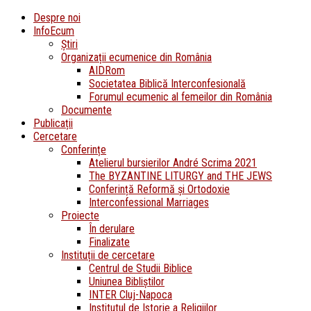
Despre noi
InfoEcum
Știri
Organizații ecumenice din România
AIDRom
Societatea Biblică Interconfesională
Forumul ecumenic al femeilor din România
Documente
Publicații
Cercetare
Conferințe
Atelierul bursierilor André Scrima 2021
The BYZANTINE LITURGY and THE JEWS
Conferință Reformă și Ortodoxie
Interconfessional Marriages
Proiecte
În derulare
Finalizate
Instituții de cercetare
Centrul de Studii Biblice
Uniunea Bibliștilor
INTER Cluj-Napoca
Institutul de Istorie a Religiilor