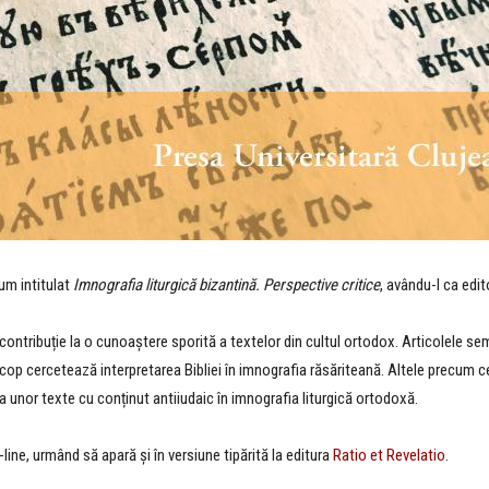
um intitulat
Imnografia liturgică bizantină. Perspective critice
, avându-l ca edit
 contribuție la o cunoaștere sporită a textelor din cultul ortodox. Articolele 
op cercetează interpretarea Bibliei în imnografia răsăriteană. Altele precum ce
 unor texte cu conținut antiiudaic în imnografia liturgică ortodoxă.
ine, urmând să apară și în versiune tipărită la editura
Ratio et Revelatio
.