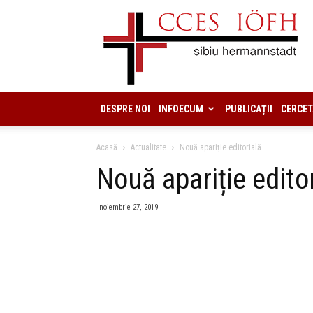
DESPRE NOI
INFOECUM
PUBLICAȚII
CERCET
Acasă
Actualitate
Nouă apariție editorială
Nouă apariție edito
noiembrie 27, 2019