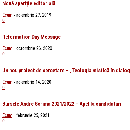
Nouă apariție editorială
Ecum
noiembrie 27, 2019
-
0
Reformation Day Message
Ecum
octombrie 26, 2020
-
0
Un nou proiect de cercetare – „Teologia mistică în dialogu
Ecum
noiembrie 14, 2020
-
0
Bursele André Scrima 2021/2022 – Apel la candidaturi
Ecum
februarie 25, 2021
-
0