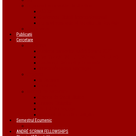
Organizații ecumenice din România
AIDRom
Societatea Biblică Interconfesională
Forumul ecumenic al femeilor din România
Documente
Publicații
Cercetare
Conferințe
Atelierul bursierilor André Scrima 2021
The BYZANTINE LITURGY and THE JEWS
Conferință Reformă și Ortodoxie
Interconfessional Marriages
Proiecte
În derulare
Finalizate
Instituții de cercetare
Centrul de Studii Biblice
Uniunea Bibliștilor
INTER Cluj-Napoca
Institutul de Istorie a Religiilor
Semestrul Ecumenic
Descriere
ANDRÉ SCRIMA FELLOWSHIPS