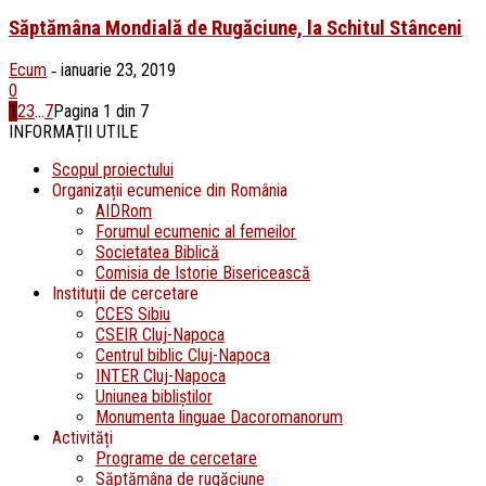
Săptămâna Mondială de Rugăciune, la Schitul Stânceni
Ecum
ianuarie 23, 2019
-
0
1
2
3
...
7
Pagina 1 din 7
INFORMAȚII UTILE
Scopul proiectului
Organizații ecumenice din România
AIDRom
Forumul ecumenic al femeilor
Societatea Biblică
Comisia de Istorie Bisericească
Instituții de cercetare
CCES Sibiu
CSEIR Cluj-Napoca
Centrul biblic Cluj-Napoca
INTER Cluj-Napoca
Uniunea bibliştilor
Monumenta linguae Dacoromanorum
Activități
Programe de cercetare
Săptămâna de rugăciune