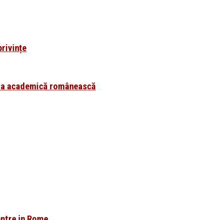
privințe
ogia academică românească
ntre in Rome,...