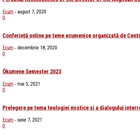
Ecum
august 7, 2020
-
0
Conferință online pe teme ecumenice organizată de Centr
Ecum
decembrie 18, 2020
-
0
Ökumene Semester 2023
Ecum
mai 5, 2021
-
0
Prelegere pe tema teologiei mistice și a dialogului interre
Ecum
iunie 7, 2021
-
0