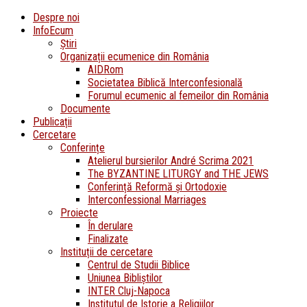
Despre noi
InfoEcum
Știri
Organizații ecumenice din România
AIDRom
Societatea Biblică Interconfesională
Forumul ecumenic al femeilor din România
Documente
Publicații
Cercetare
Conferințe
Atelierul bursierilor André Scrima 2021
The BYZANTINE LITURGY and THE JEWS
Conferință Reformă și Ortodoxie
Interconfessional Marriages
Proiecte
În derulare
Finalizate
Instituții de cercetare
Centrul de Studii Biblice
Uniunea Bibliștilor
INTER Cluj-Napoca
Institutul de Istorie a Religiilor