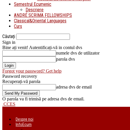
Semestrul Ecumenic
Descriere
ANDRÉ SCRIMA FELLOWSHIPS
Classical&Oriental Languages
Curs
Căutați
Sign in
Bine ați venit! Autentificați-vă in contul dvs
numele dvs de utilizator
parola dvs
Forgot your password? Get help
Password recovery
Recuperați-vă parola
adresa dvs de email
O parola va fi trimisă pe adresa dvs de email.
CCES
Despre noi
InfoEcum
Știri