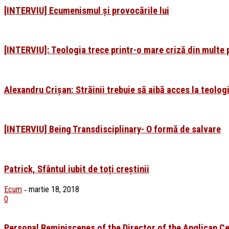
[INTERVIU] Ecumenismul și provocările lui
[INTERVIU]: Teologia trece printr-o mare criză din multe 
Alexandru Crișan: Străinii trebuie să aibă acces la teol
[INTERVIU] Being Transdisciplinary- O formă de salvare
Patrick, Sfântul iubit de toți creștinii
Ecum
martie 18, 2018
-
0
Personal Reminiscenes of the Director of the Anglican Ce