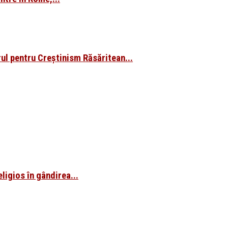
ul pentru Creștinism Răsăritean...
ligios în gândirea...