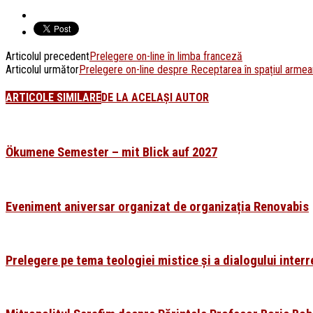
Articolul precedent
Prelegere on-line în limba franceză
Articolul următor
Prelegere on-line despre Receptarea în spațiul armean
ARTICOLE SIMILARE
DE LA ACELAȘI AUTOR
Ökumene Semester – mit Blick auf 2027
Eveniment aniversar organizat de organizația Renovabis
Prelegere pe tema teologiei mistice și a dialogului interr