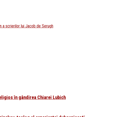
 a scrierilor lui Jacob de Serugh
eligios în gândirea Chiarei Lubich