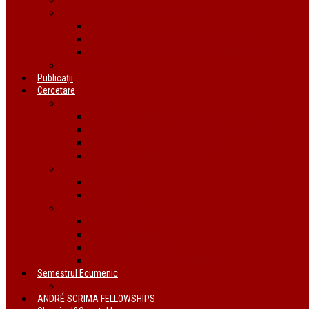
Organizații ecumenice din România
AIDRom
Societatea Biblică Interconfesională
Forumul ecumenic al femeilor din România
Documente
Publicații
Cercetare
Conferințe
Atelierul bursierilor André Scrima 2021
The BYZANTINE LITURGY and THE JEWS
Conferință Reformă și Ortodoxie
Interconfessional Marriages
Proiecte
În derulare
Finalizate
Instituții de cercetare
Centrul de Studii Biblice
Uniunea Bibliștilor
INTER Cluj-Napoca
Institutul de Istorie a Religiilor
Semestrul Ecumenic
Descriere
ANDRÉ SCRIMA FELLOWSHIPS