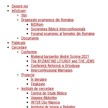
Despre noi
InfoEcum
Știri
Organizații ecumenice din România
AIDRom
Societatea Biblică Interconfesională
Forumul ecumenic al femeilor din România
Documente
Publicații
Cercetare
Conferințe
Atelierul bursierilor André Scrima 2021
The BYZANTINE LITURGY and THE JEWS
Conferință Reformă și Ortodoxie
Interconfessional Marriages
Proiecte
În derulare
Finalizate
Instituții de cercetare
Centrul de Studii Biblice
Uniunea Bibliștilor
INTER Cluj-Napoca
Institutul de Istorie a Religiilor