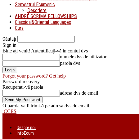
Semestrul Ecumenic
Descriere
ANDRÉ SCRIMA FELLOWSHIPS
Classical&Oriental Languages
Curs
Căutați
Sign in
Bine ați venit! Autentificați-vă in contul dvs
numele dvs de utilizator
parola dvs
Forgot your password? Get help
Password recovery
Recuperați-vă parola
adresa dvs de email
O parola va fi trimisă pe adresa dvs de email.
CCES
Despre noi
InfoEcum
Știri