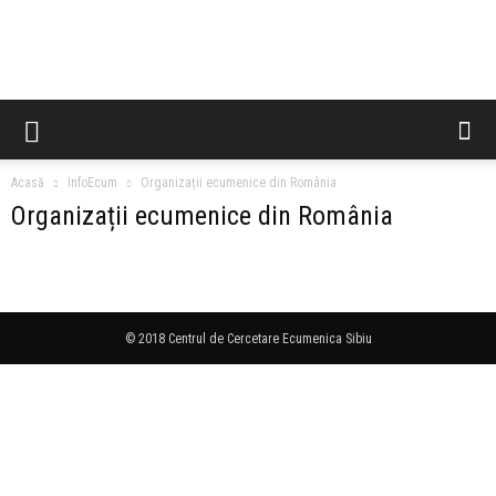
CCES
Acasă
InfoEcum
Organizații ecumenice din România
Organizații ecumenice din România
© 2018 Centrul de Cercetare Ecumenica Sibiu