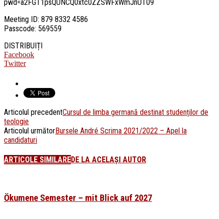
pwd=a2FGT1psQUNCQ0xtc0ZZSWFxWmJnUT09
Meeting ID: 879 8332 4586
Passcode: 569559
DISTRIBUIȚI
Facebook
Twitter
Articolul precedent
Cursul de limba germană destinat studenților de
teologie
Articolul următor
Bursele André Scrima 2021/2022 – Apel la
candidaturi
ARTICOLE SIMILARE
DE LA ACELAȘI AUTOR
Ökumene Semester – mit Blick auf 2027