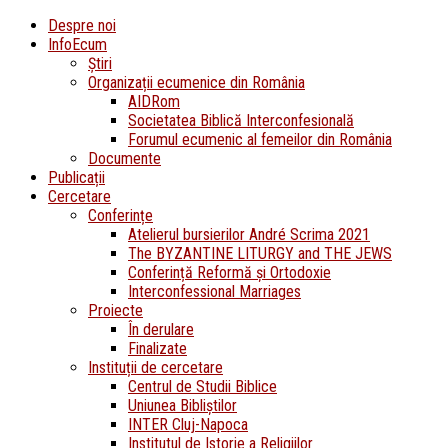
Despre noi
InfoEcum
Știri
Organizații ecumenice din România
AIDRom
Societatea Biblică Interconfesională
Forumul ecumenic al femeilor din România
Documente
Publicații
Cercetare
Conferințe
Atelierul bursierilor André Scrima 2021
The BYZANTINE LITURGY and THE JEWS
Conferință Reformă și Ortodoxie
Interconfessional Marriages
Proiecte
În derulare
Finalizate
Instituții de cercetare
Centrul de Studii Biblice
Uniunea Bibliștilor
INTER Cluj-Napoca
Institutul de Istorie a Religiilor