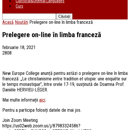
Classical&Oriental Languages
Curs
Acasă
Noutăți
Prelegere on-line în limba franceză
Prelegere on-line în limba franceză
februarie 18, 2021
2808
New Europe College anunță pentru astăzi o prelegere on-line în limba
franceză: „Le christianisme entre tradition et utopie: une enquête sur
le temps monastique”, între orele 17-19, susținută de Doamna Prof.
Danièle HERVIEU-LÉGER.
Mai multe informații
aici
.
Pentru a participa folosiți datele de mai jos.
Join Zoom Meeting
https://us02web.zoom.us/j/87983324586?