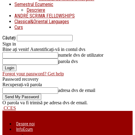
Semestrul Ecumenic
Descriere
ANDRÉ SCRIMA FELLOWSHIPS
Classical&Oriental Languages
Curs
Căutați
Sign in
Bine ați venit! Autentificați-vă in contul dvs
numele dvs de utilizator
parola dvs
Forgot your password? Get help
Password recovery
Recuperați-vă parola
adresa dvs de email
O parola va fi trimisă pe adresa dvs de email.
CCES
Despre noi
InfoEcum
Știri