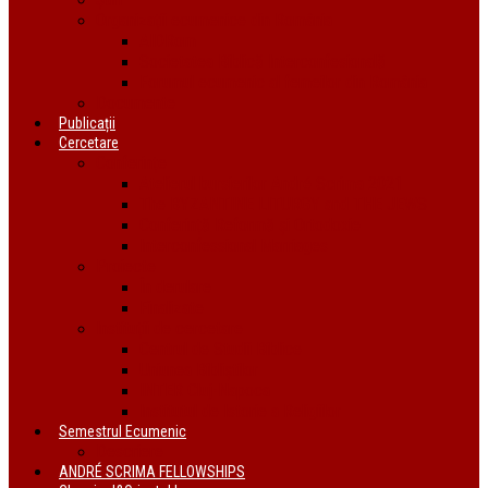
Organizații ecumenice din România
AIDRom
Societatea Biblică Interconfesională
Forumul ecumenic al femeilor din România
Documente
Publicații
Cercetare
Conferințe
Atelierul bursierilor André Scrima 2021
The BYZANTINE LITURGY and THE JEWS
Conferință Reformă și Ortodoxie
Interconfessional Marriages
Proiecte
În derulare
Finalizate
Instituții de cercetare
Centrul de Studii Biblice
Uniunea Bibliștilor
INTER Cluj-Napoca
Institutul de Istorie a Religiilor
Semestrul Ecumenic
Descriere
ANDRÉ SCRIMA FELLOWSHIPS