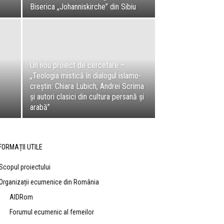
Biserica „Johanniskirche” din Sibiu
Un nou proiect de cercetare –
„Teologia mistică în dialogul islamo-
creștin: Chiara Lubich, Andrei Scrima
și autori clasici din cultura persană și
arabă”
FORMAȚII UTILE
Scopul proiectului
Organizații ecumenice din România
AIDRom
Forumul ecumenic al femeilor