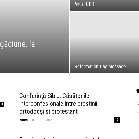
Anual UBR
ăciune, la
Reformation Day Message
IN
Conferință Sibiu: Căsătoriile
interconfesionale între creștinii
0
ortodocși și protestanți
-
Ecum
martie 1, 2018
0