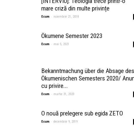
[INTERVIU]: Teologia trece printr-o
mare criză din multe privințe
-
Ecum
noiembrie 21, 2018
Ökumene Semester 2023
-
Ecum
mai 5, 2021
Bekanntmachung über die Absage de
Ökumenischen Semesters 2020/ Anun
cu privire...
-
Ecum
martie 31, 2020
O nouă prelegere sub egida ZETO
-
Ecum
decembrie 9, 2019