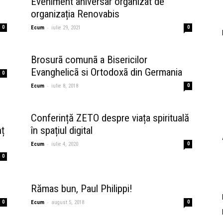
Eveniment aniversar organizat de
organizația Renovabis
-
0
Ecum
iulie 29, 2021
0
Brosurã comunã a Bisericilor
Evanghelicã si Ortodoxã din Germania
0
-
Ecum
iulie 8, 2018
0
s
Conferință ZETO despre viața spirituală
ț
în spațiul digital
-
Ecum
iulie 4, 2020
0
0
Rămas bun, Paul Philippi!
-
0
Ecum
august 5, 2018
0