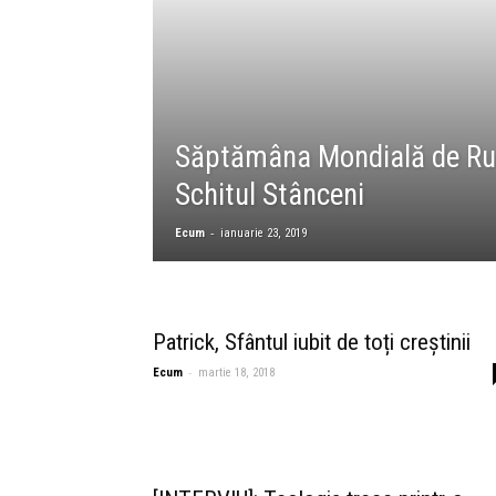
Săptămâna Mondială de Rug
Schitul Stânceni
-
Ecum
ianuarie 23, 2019
Patrick, Sfântul iubit de toți creștinii
-
Ecum
martie 18, 2018