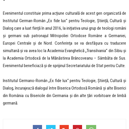
Evenimentul constituie prima acțiune culturală de acest gen organizată de
Institutul German-Român „Ex fide lux” pentru Teologie, Știință, Cultură și
Dialog care a luat ființă în anul 2016, la inițiativa unui grup de teologi români
și germani sub patronajul Mitropoliei Ortodoxe Române a Germaniei,
Europei Centrale și de Nord. Conferinţa se va desfăşura cu traducere
simultană şi va avea loc la Academia Evanghelică „Transilvania” din Sibiu şi
la Academia Ortodoxă de la Mănăstirea Brâncoveanu – Sâmbăta de Sus.
Evenimentul beneficiază și de sprijinul Secretariatului de Stat pentru Culte.
Institutul Germano-Român „Ex fide lux” pentru Teologie, Știință, Cultură și
Dialog, încurajează dialogul între Biserica Ortodoxă Română şi alte Biserici
din România cu Bisericile din Germania și din alte țări vorbitoare de limbă
germană.