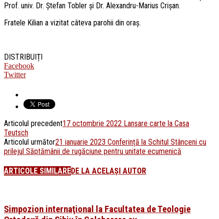
Prof. univ. Dr. Ștefan Tobler și Dr. Alexandru-Marius Crișan.
Fratele Kilian a vizitat câteva parohii din oraș.
DISTRIBUIȚI
Facebook
Twitter
Articolul precedent
17 octombrie 2022 Lansare carte la Casa
Teutsch
Articolul următor
21 ianuarie 2023 Conferință la Schitul Stânceni cu
prilejul Săptămânii de rugăciune pentru unitate ecumenică
ARTICOLE SIMILARE
DE LA ACELAȘI AUTOR
Simpozion internaţional la Facultatea de Teologie