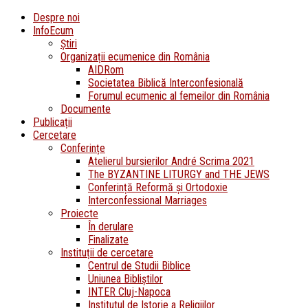
Despre noi
InfoEcum
Știri
Organizații ecumenice din România
AIDRom
Societatea Biblică Interconfesională
Forumul ecumenic al femeilor din România
Documente
Publicații
Cercetare
Conferințe
Atelierul bursierilor André Scrima 2021
The BYZANTINE LITURGY and THE JEWS
Conferință Reformă și Ortodoxie
Interconfessional Marriages
Proiecte
În derulare
Finalizate
Instituții de cercetare
Centrul de Studii Biblice
Uniunea Bibliștilor
INTER Cluj-Napoca
Institutul de Istorie a Religiilor