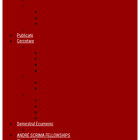
Organizații ecumenice din România
AIDRom
Societatea Biblică Interconfesională
Forumul ecumenic al femeilor din România
Documente
Publicații
Cercetare
Conferințe
Atelierul bursierilor André Scrima 2021
The BYZANTINE LITURGY and THE JEWS
Conferință Reformă și Ortodoxie
Interconfessional Marriages
Proiecte
În derulare
Finalizate
Instituții de cercetare
Centrul de Studii Biblice
Uniunea Bibliștilor
INTER Cluj-Napoca
Institutul de Istorie a Religiilor
Semestrul Ecumenic
Descriere
ANDRÉ SCRIMA FELLOWSHIPS