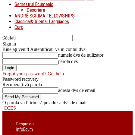
Semestrul Ecumenic
Descriere
ANDRÉ SCRIMA FELLOWSHIPS
Classical&Oriental Languages
Curs
Căutați
Sign in
Bine ați venit! Autentificați-vă in contul dvs
numele dvs de utilizator
parola dvs
Forgot your password? Get help
Password recovery
Recuperați-vă parola
adresa dvs de email
O parola va fi trimisă pe adresa dvs de email.
CCES
Despre noi
InfoEcum
Știri