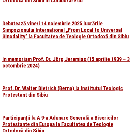
Ortodoxă din Sibiu în Colaborare cu
Debutează vineri 14 noiembrie 2025 lucrările
Simpozionului Internațional „From Local to Universal
Sinodality” la Facultatea de Teologie Ortodoxă din Sibiu
In memoriam Prof. Dr. Jörg Jeremias (15 aprilie 1939 – 3
octombrie 2024)
Prof. Dr. Walter Dietrich (Berna) la Institutul Teologic
Protestant din Sibiu
Participanții la A 9-a Adunare Generală a Bisericilor
Protestante din Europa la Facultatea de Teologie
Ortodoxă din Sibiu