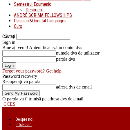
Semestrul Ecumenic
Descriere
ANDRÉ SCRIMA FELLOWSHIPS
Classical&Oriental Languages
Curs
Căutați
Sign in
Bine ați venit! Autentificați-vă in contul dvs
numele dvs de utilizator
parola dvs
Forgot your password? Get help
Password recovery
Recuperați-vă parola
adresa dvs de email
O parola va fi trimisă pe adresa dvs de email.
CCES
Despre noi
InfoEcum
Știri