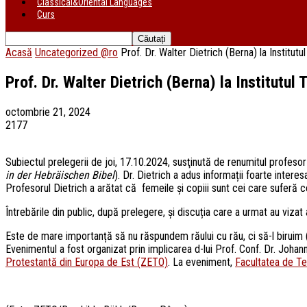
Classical&Oriental Languages
Curs
Acasă
Uncategorized @ro
Prof. Dr. Walter Dietrich (Berna) la Institutu
Prof. Dr. Walter Dietrich (Berna) la Institutul
octombrie 21, 2024
2177
Subiectul prelegerii de joi, 17.10.2024, susţinută de renumitul profesor
in der Hebräischen Bibel
). Dr. Dietrich a adus informații foarte inter
Profesorul Dietrich a arătat că femeile și copiii sunt cei care suferă c
Întrebările din public, după prelegere, și discuția care a urmat au vizat 
Este de mare importanță să nu răspundem răului cu rău, ci să-l biruim 
Evenimentul a fost organizat prin implicarea d-lui Prof. Conf. Dr. Joha
Protestantă din Europa de Est (ZETO)
. La eveniment,
Facultatea de Te