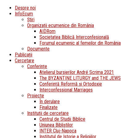
Despre noi
InfoEcum
Știri
Organizații ecumenice din România
AIDRom
Societatea Biblică Interconfesională
Forumul ecumenic al femeilor din România
Documente
Publicații
Cercetare
Conferințe
Atelierul bursierilor André Scrima 2021
The BYZANTINE LITURGY and THE JEWS
Conferință Reformă și Ortodoxie
Interconfessional Marriages
Proiecte
În derulare
Finalizate
Instituții de cercetare
Centrul de Studii Biblice
Uniunea Bibliștilor
INTER Cluj-Napoca
Institutul de Istorie a Religiilor