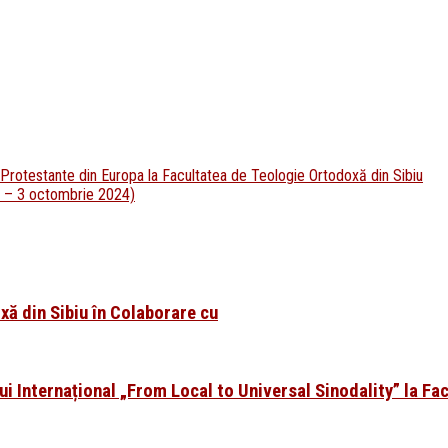
r Protestante din Europa la Facultatea de Teologie Ortodoxă din Sibiu
9 – 3 octombrie 2024)
xă din Sibiu în Colaborare cu
i Internațional „From Local to Universal Sinodality” la Fa