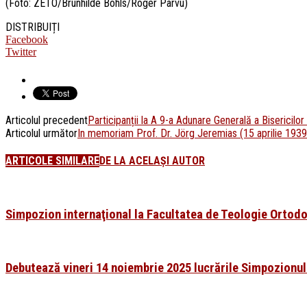
(Foto: ZETO/Brunhilde Böhls/Roger Pârvu)
DISTRIBUIȚI
Facebook
Twitter
Articolul precedent
Participanții la A 9-a Adunare Generală a Bisericilo
Articolul următor
In memoriam Prof. Dr. Jörg Jeremias (15 aprilie 193
ARTICOLE SIMILARE
DE LA ACELAȘI AUTOR
Simpozion internaţional la Facultatea de Teologie Ortodo
Debutează vineri 14 noiembrie 2025 lucrările Simpozionulu