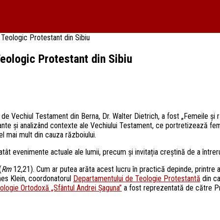
l Teologic Protestant din Sibiu
 Teologic Protestant din Sibiu
 de Vechiul Testament din Berna, Dr. Walter Dietrich, a fost „Femeile și r
esante și analizând contexte ale Vechiului Testament, ce portretizează fem
el mai mult din cauza războiului.
atât evenimente actuale ale lumii, precum și invitația creștină de a întreru
(
Rm
12,21). Cum ar putea arăta acest lucru în practică depinde, printre a
nnes Klein, coordonatorul
Departamentului de Teologie Protestantă
din ca
ologie Ortodoxă „Sfântul Andrei Șaguna”
a fost reprezentată de către Pr.