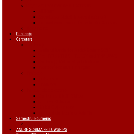
Organizații ecumenice din România
AIDRom
Societatea Biblică Interconfesională
Forumul ecumenic al femeilor din România
Documente
Publicații
Cercetare
Conferințe
Atelierul bursierilor André Scrima 2021
The BYZANTINE LITURGY and THE JEWS
Conferință Reformă și Ortodoxie
Interconfessional Marriages
Proiecte
În derulare
Finalizate
Instituții de cercetare
Centrul de Studii Biblice
Uniunea Bibliștilor
INTER Cluj-Napoca
Institutul de Istorie a Religiilor
Semestrul Ecumenic
Descriere
ANDRÉ SCRIMA FELLOWSHIPS