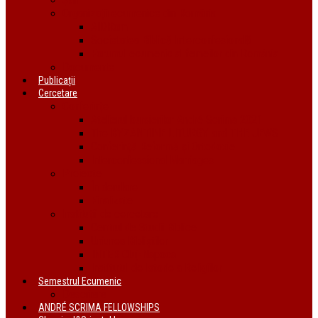
Organizații ecumenice din România
AIDRom
Societatea Biblică Interconfesională
Forumul ecumenic al femeilor din România
Documente
Publicații
Cercetare
Conferințe
Atelierul bursierilor André Scrima 2021
The BYZANTINE LITURGY and THE JEWS
Conferință Reformă și Ortodoxie
Interconfessional Marriages
Proiecte
În derulare
Finalizate
Instituții de cercetare
Centrul de Studii Biblice
Uniunea Bibliștilor
INTER Cluj-Napoca
Institutul de Istorie a Religiilor
Semestrul Ecumenic
Descriere
ANDRÉ SCRIMA FELLOWSHIPS