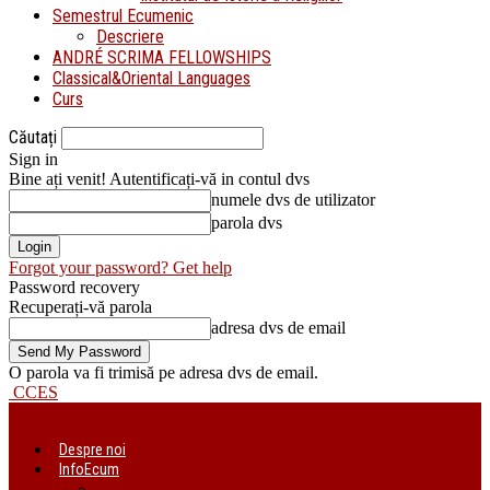
Semestrul Ecumenic
Descriere
ANDRÉ SCRIMA FELLOWSHIPS
Classical&Oriental Languages
Curs
Căutați
Sign in
Bine ați venit! Autentificați-vă in contul dvs
numele dvs de utilizator
parola dvs
Forgot your password? Get help
Password recovery
Recuperați-vă parola
adresa dvs de email
O parola va fi trimisă pe adresa dvs de email.
CCES
Despre noi
InfoEcum
Știri