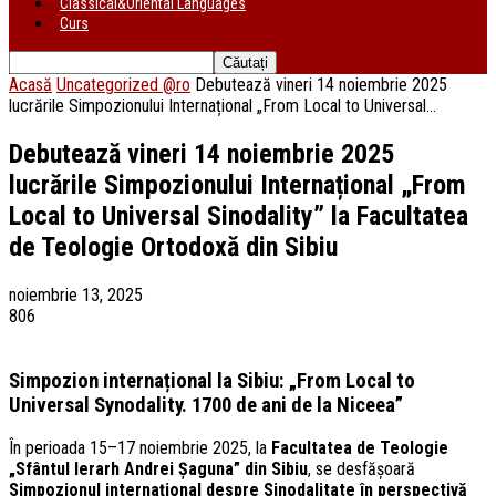
Classical&Oriental Languages
Curs
Acasă
Uncategorized @ro
Debutează vineri 14 noiembrie 2025
lucrările Simpozionului Internațional „From Local to Universal...
Debutează vineri 14 noiembrie 2025
lucrările Simpozionului Internațional „From
Local to Universal Sinodality” la Facultatea
de Teologie Ortodoxă din Sibiu
noiembrie 13, 2025
806
Simpozion internațional la Sibiu: „From Local to
Universal Synodality. 1700 de ani de la Niceea”
În perioada 15–17 noiembrie 2025, la
Facultatea de Teologie
„Sfântul Ierarh Andrei Șaguna” din Sibiu
, se desfășoară
Simpozionul internațional despre Sinodalitate în perspectivă