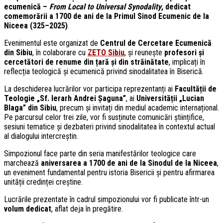
ecumenică –
From Local to Universal Synodality
, dedicat
comemorării a 1700 de ani de la Primul Sinod Ecumenic de la
Niceea (325–2025)
.
Evenimentul este organizat de
Centrul de Cercetare Ecumenică
din Sibiu
, în colaborare cu
ZETO Sibiu
, și reunește
profesori și
cercetători de renume din țară și din străinătate
, implicați în
reflecția teologică și ecumenică privind sinodalitatea în Biserică.
La deschiderea lucrărilor vor participa reprezentanți ai
Facultății de
Teologie „Sf. Ierarh Andrei Șaguna”
, ai
Universității „Lucian
Blaga” din Sibiu
, precum și invitați din mediul academic internațional.
Pe parcursul celor trei zile, vor fi susținute comunicări științifice,
sesiuni tematice și dezbateri privind sinodalitatea în contextul actual
al dialogului intercreștin.
Simpozionul face parte din seria manifestărilor teologice care
marchează
aniversarea a 1700 de ani de la Sinodul de la Niceea
,
un eveniment fundamental pentru istoria Bisericii și pentru afirmarea
unității credinței creștine.
Lucrările prezentate în cadrul simpozionului vor fi publicate într-un
volum dedicat
, aflat deja în pregătire.