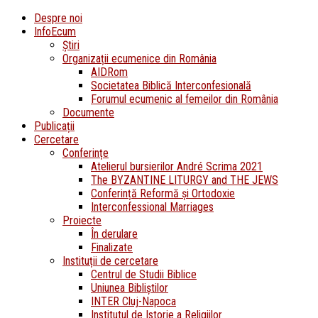
Despre noi
InfoEcum
Știri
Organizații ecumenice din România
AIDRom
Societatea Biblică Interconfesională
Forumul ecumenic al femeilor din România
Documente
Publicații
Cercetare
Conferințe
Atelierul bursierilor André Scrima 2021
The BYZANTINE LITURGY and THE JEWS
Conferință Reformă și Ortodoxie
Interconfessional Marriages
Proiecte
În derulare
Finalizate
Instituții de cercetare
Centrul de Studii Biblice
Uniunea Bibliștilor
INTER Cluj-Napoca
Institutul de Istorie a Religiilor