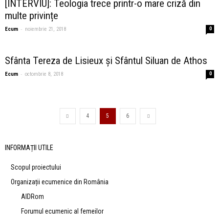
[INTERVIU]: Teologia trece printr-o mare criză din
multe privințe
-
Ecum
noiembrie 21, 2018
0
Sfânta Tereza de Lisieux și Sfântul Siluan de Athos
-
Ecum
octombrie 8, 2018
0
4
5
6
INFORMAȚII UTILE
Scopul proiectului
Organizații ecumenice din România
AIDRom
Forumul ecumenic al femeilor