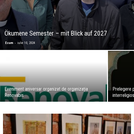
Ökumene Semester – mit Blick auf 2027
-
Ecum
iulie 10, 2024
Eveniment aniversar organizat de organizația
Prelegere p
Renovabis
interreligio