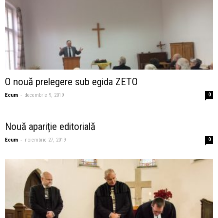
O nouă prelegere sub egida ZETO
-
Ecum
decembrie 9, 2019
0
Nouă apariție editorială
-
Ecum
noiembrie 27, 2019
0