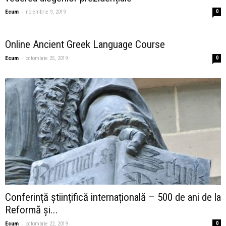
-
Ecum
noiembrie 9, 2019
0
Online Ancient Greek Language Course
-
Ecum
octombrie 25, 2019
0
Conferință științifică internațională – 500 de ani de la
Reformă și...
-
Ecum
octombrie 22, 2019
0