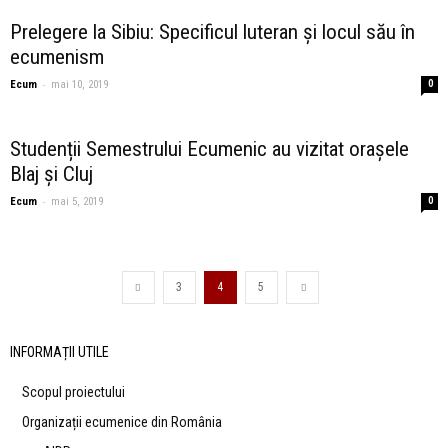
Prelegere la Sibiu: Specificul luteran și locul său în
ecumenism
-
Ecum
mai 10, 2019
0
Studenții Semestrului Ecumenic au vizitat orașele
Blaj și Cluj
-
Ecum
mai 5, 2019
0
3
4
5
INFORMAȚII UTILE
Scopul proiectului
Organizații ecumenice din România