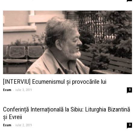
[INTERVIU] Ecumenismul și provocările lui
-
Ecum
iulie 3, 2019
0
Conferință Internațională la Sibiu: Liturghia Bizantină
și Evreii
-
Ecum
iulie 2, 2019
0