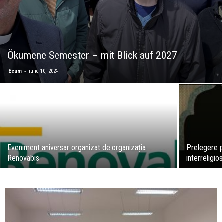
Ökumene Semester – mit Blick auf 2027
-
Ecum
iulie 10, 2024
Eveniment aniversar organizat de organizația
Prelegere p
Renovabis
interreligio