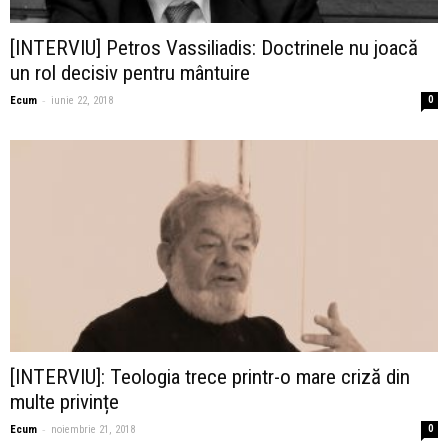
[INTERVIU] Petros Vassiliadis: Doctrinele nu joacă
un rol decisiv pentru mântuire
-
Ecum
iunie 22, 2018
0
[INTERVIU]: Teologia trece printr-o mare criză din
multe privințe
-
Ecum
noiembrie 21, 2018
0