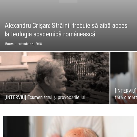
Alexandru Crișan: Străinii trebuie să aibă acces
la teologia academică românească
-
Ecum
octombrie 4, 2018
[INTERVIU] 
[INTERVIU] Ecumenismul și provocările lui
fără o măr