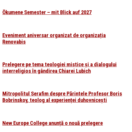
Ökumene Semester – mit Blick auf 2027
Eveniment aniversar organizat de organizația
Renovabis
Prelegere pe tema teologiei mistice și a dialogului
interreligios în gândirea Chiarei Lubich
Mitropolitul Serafim despre Părintele Profesor Boris
Bobrinskoy, teolog al experienței duhovnicești
New Europe College anunță o nouă prelegere