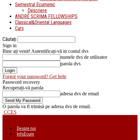
Semestrul Ecumenic
Descriere
ANDRÉ SCRIMA FELLOWSHIPS
Classical&Oriental Languages
Curs
Căutați
Sign in
Bine ați venit! Autentificați-vă in contul dvs
numele dvs de utilizator
parola dvs
Forgot your password? Get help
Password recovery
Recuperați-vă parola
adresa dvs de email
O parola va fi trimisă pe adresa dvs de email.
CCES
Despre noi
InfoEcum
Știri