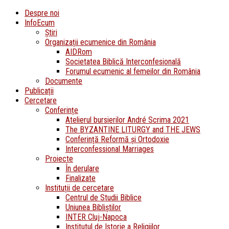
Despre noi
InfoEcum
Știri
Organizații ecumenice din România
AIDRom
Societatea Biblică Interconfesională
Forumul ecumenic al femeilor din România
Documente
Publicații
Cercetare
Conferințe
Atelierul bursierilor André Scrima 2021
The BYZANTINE LITURGY and THE JEWS
Conferință Reformă și Ortodoxie
Interconfessional Marriages
Proiecte
În derulare
Finalizate
Instituții de cercetare
Centrul de Studii Biblice
Uniunea Bibliștilor
INTER Cluj-Napoca
Institutul de Istorie a Religiilor