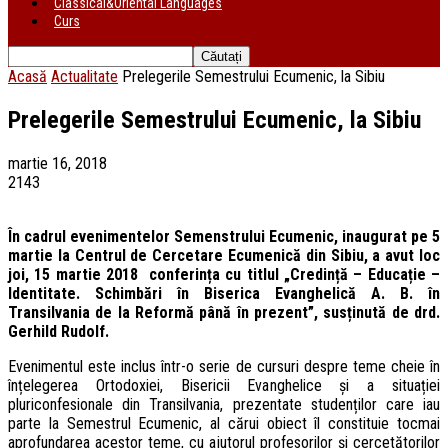
Classical&Oriental Languages
Curs
Acasă
Actualitate
Prelegerile Semestrului Ecumenic, la Sibiu
Prelegerile Semestrului Ecumenic, la Sibiu
martie 16, 2018
2143
În cadrul evenimentelor Semenstrului Ecumenic, inaugurat pe 5
martie la Centrul de Cercetare Ecumenică din Sibiu, a avut loc
joi, 15 martie 2018 conferința cu titlul „Credință – Educație –
Identitate. Schimbări în Biserica Evanghelică A. B. în
Transilvania de la Reformă până în prezent”, susținută de drd.
Gerhild Rudolf​.
Evenimentul este inclus într-o serie de cursuri despre teme cheie în
înțelegerea Ortodoxiei, Bisericii Evanghelice și a situației
pluriconfesionale din Transilvania, prezentate studenților care iau
parte la Semestrul Ecumenic, al cărui obiect îl constituie tocmai
aprofundarea acestor teme, cu ajutorul profesorilor și cercetătorilor