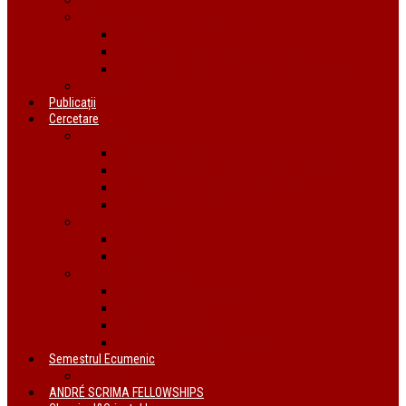
Organizații ecumenice din România
AIDRom
Societatea Biblică Interconfesională
Forumul ecumenic al femeilor din România
Documente
Publicații
Cercetare
Conferințe
Atelierul bursierilor André Scrima 2021
The BYZANTINE LITURGY and THE JEWS
Conferință Reformă și Ortodoxie
Interconfessional Marriages
Proiecte
În derulare
Finalizate
Instituții de cercetare
Centrul de Studii Biblice
Uniunea Bibliștilor
INTER Cluj-Napoca
Institutul de Istorie a Religiilor
Semestrul Ecumenic
Descriere
ANDRÉ SCRIMA FELLOWSHIPS