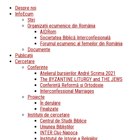
Despre noi
InfoEcum
Știri
Organizații ecumenice din România
AIDRom
Societatea Biblică Interconfesională
Forumul ecumenic al femeilor din România
Documente
Publicații
Cercetare
Conferințe
Atelierul bursierilor André Scrima 2021
The BYZANTINE LITURGY and THE JEWS
Conferință Reformă și Ortodoxie
Interconfessional Marriages
Proiecte
În derulare
Finalizate
Instituții de cercetare
Centrul de Studii Biblice
Uniunea Bibliștilor
INTER Cluj-Napoca
Institutul de Istorie a Religiilor