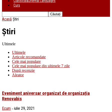
Classical&Oriental Languages
Curs
Acasă
Știri
Știri
Ultimele
Ultimele
Articole recomandate
Cele mai populare
Cele mai populare din ultimele 7 zile
După recenzie
Aleator
Eveniment aniversar organizat de organizația
Renovabis
Ecum
iulie 29, 2021
-