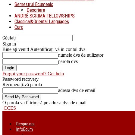
Semestrul Ecumenic
Descriere
ANDRÉ SCRIMA FELLOWSHIPS
Classical&Oriental Languages
Curs
Căutați
Sign in
Bine ați venit! Autentificați-vă in contul dvs
numele dvs de utilizator
parola dvs
Forgot your password? Get help
Password recovery
Recuperați-vă parola
adresa dvs de email
O parola va fi trimisă pe adresa dvs de email.
CCES
Despre noi
InfoEcum
Știri