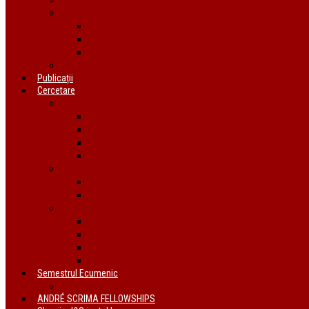
Organizații ecumenice din România
AIDRom
Societatea Biblică Interconfesională
Forumul ecumenic al femeilor din România
Documente
Publicații
Cercetare
Conferințe
Atelierul bursierilor André Scrima 2021
The BYZANTINE LITURGY and THE JEWS
Conferință Reformă și Ortodoxie
Interconfessional Marriages
Proiecte
În derulare
Finalizate
Instituții de cercetare
Centrul de Studii Biblice
Uniunea Bibliștilor
INTER Cluj-Napoca
Institutul de Istorie a Religiilor
Semestrul Ecumenic
Descriere
ANDRÉ SCRIMA FELLOWSHIPS