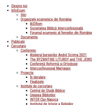
Despre noi
InfoEcum
Știri
Organizații ecumenice din România
AIDRom
Societatea Biblică Interconfesională
Forumul ecumenic al femeilor din România
Documente
Publicații
Cercetare
Conferințe
Atelierul bursierilor André Scrima 2021
The BYZANTINE LITURGY and THE JEWS
Conferință Reformă și Ortodoxie
Interconfessional Marriages
Proiecte
În derulare
Finalizate
Instituții de cercetare
Centrul de Studii Biblice
Uniunea Bibliștilor
INTER Cluj-Napoca
Institutul de Istorie a Religiilor