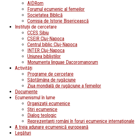
AIDRom
Forumul ecumenic al femeilor
Societatea Biblică
Comisia de Istorie Bisericească
Instituții de cercetare
CCES Sibiu
CSEIR Cluj-Napoca
Centrul biblic Cluj-Napoca
INTER Cluj-Napoca
Uniunea bibliştilor
Monumenta linguae Dacoromanorum
Activități
Programe de cercetare
Săptămâna de rugăciune
Ziua mondială de rugăciune a femeilor
Documente
Ecumenismul în lume
Organizaţii ecumenice
Ştiri ecumenice
Dialog teologic
Reprezentanţi români în foruri ecumenice internaţionale
A treia adunare ecumenică europeană
Legături