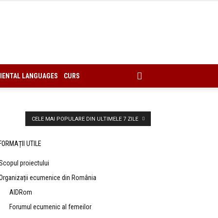
IENTAL LANGUAGES
CURS
CELE MAI POPULARE DIN ULTIMELE 7 ZILE
FORMAȚII UTILE
Scopul proiectului
Organizații ecumenice din România
AIDRom
Forumul ecumenic al femeilor