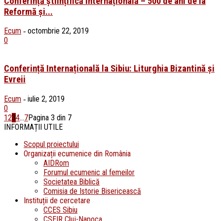
Conferință științifică internațională – 500 de ani de la
Reformă și...
Ecum
octombrie 22, 2019
-
0
Conferință Internațională la Sibiu: Liturghia Bizantină și
Evreii
Ecum
iulie 2, 2019
-
0
1
2
3
4
...
7
Pagina 3 din 7
INFORMAȚII UTILE
Scopul proiectului
Organizații ecumenice din România
AIDRom
Forumul ecumenic al femeilor
Societatea Biblică
Comisia de Istorie Bisericească
Instituții de cercetare
CCES Sibiu
CSEIR Cluj-Napoca