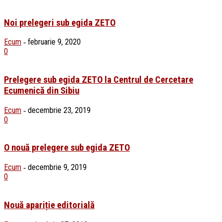
Noi prelegeri sub egida ZETO
Ecum
februarie 9, 2020
-
0
Prelegere sub egida ZETO la Centrul de Cercetare
Ecumenică din Sibiu
Ecum
decembrie 23, 2019
-
0
O nouă prelegere sub egida ZETO
Ecum
decembrie 9, 2019
-
0
Nouă apariție editorială