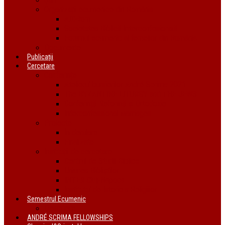
Organizații ecumenice din România
AIDRom
Societatea Biblică Interconfesională
Forumul ecumenic al femeilor din România
Documente
Publicații
Cercetare
Conferințe
Atelierul bursierilor André Scrima 2021
The BYZANTINE LITURGY and THE JEWS
Conferință Reformă și Ortodoxie
Interconfessional Marriages
Proiecte
În derulare
Finalizate
Instituții de cercetare
Centrul de Studii Biblice
Uniunea Bibliștilor
INTER Cluj-Napoca
Institutul de Istorie a Religiilor
Semestrul Ecumenic
Descriere
ANDRÉ SCRIMA FELLOWSHIPS