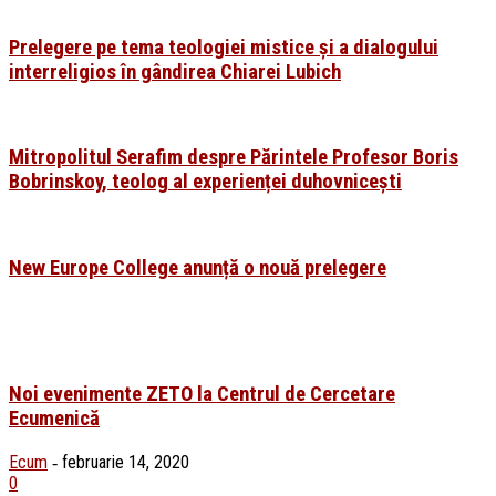
Prelegere pe tema teologiei mistice și a dialogului
interreligios în gândirea Chiarei Lubich
Mitropolitul Serafim despre Părintele Profesor Boris
Bobrinskoy, teolog al experienței duhovnicești
New Europe College anunță o nouă prelegere
Noi evenimente ZETO la Centrul de Cercetare
Ecumenică
Ecum
februarie 14, 2020
-
0