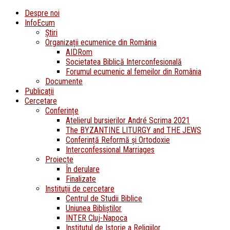
Despre noi
InfoEcum
Știri
Organizații ecumenice din România
AIDRom
Societatea Biblică Interconfesională
Forumul ecumenic al femeilor din România
Documente
Publicații
Cercetare
Conferințe
Atelierul bursierilor André Scrima 2021
The BYZANTINE LITURGY and THE JEWS
Conferință Reformă și Ortodoxie
Interconfessional Marriages
Proiecte
În derulare
Finalizate
Instituții de cercetare
Centrul de Studii Biblice
Uniunea Bibliștilor
INTER Cluj-Napoca
Institutul de Istorie a Religiilor