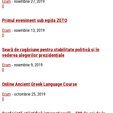
Ecum
noiembrie 27, 2019
-
0
Primul eveniment sub egida ZETO
Ecum
noiembrie 13, 2019
-
0
Seară de rugăciune pentru stabilitate politică și în
vederea alegerilor prezidențiale
Ecum
noiembrie 9, 2019
-
0
Online Ancient Greek Language Course
Ecum
octombrie 25, 2019
-
0