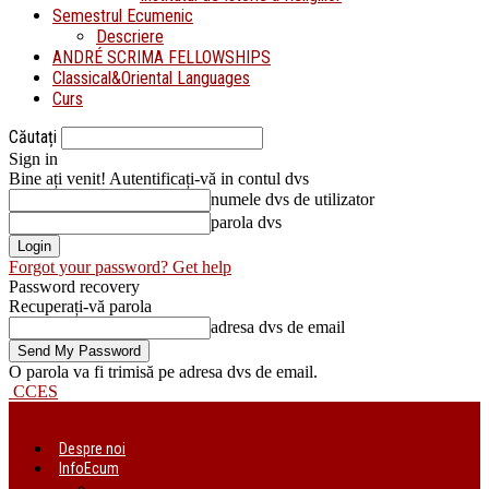
Semestrul Ecumenic
Descriere
ANDRÉ SCRIMA FELLOWSHIPS
Classical&Oriental Languages
Curs
Căutați
Sign in
Bine ați venit! Autentificați-vă in contul dvs
numele dvs de utilizator
parola dvs
Forgot your password? Get help
Password recovery
Recuperați-vă parola
adresa dvs de email
O parola va fi trimisă pe adresa dvs de email.
CCES
Despre noi
InfoEcum
Știri