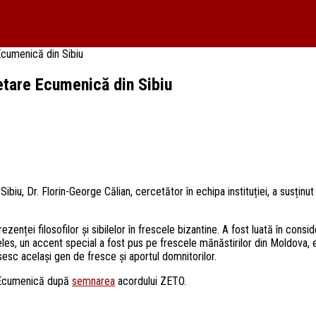
Ecumenică din Sibiu
etare Ecumenică din Sibiu
, Dr. Florin-George Călian, cercetător în echipa instituției, a susținut o p
enței filosofilor și sibilelor în frescele bizantine. A fost luată în conside
, un accent special a fost pus pe frescele mănăstirilor din Moldova, evi
ăsesc același gen de fresce și aportul domnitorilor.
e Ecumenică după
semnarea
acordului ZETO.