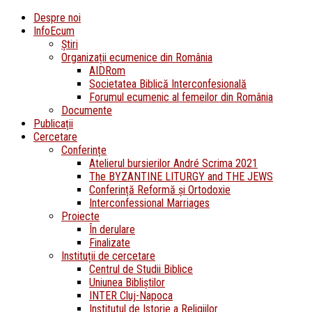
Despre noi
InfoEcum
Știri
Organizații ecumenice din România
AIDRom
Societatea Biblică Interconfesională
Forumul ecumenic al femeilor din România
Documente
Publicații
Cercetare
Conferințe
Atelierul bursierilor André Scrima 2021
The BYZANTINE LITURGY and THE JEWS
Conferință Reformă și Ortodoxie
Interconfessional Marriages
Proiecte
În derulare
Finalizate
Instituții de cercetare
Centrul de Studii Biblice
Uniunea Bibliștilor
INTER Cluj-Napoca
Institutul de Istorie a Religiilor