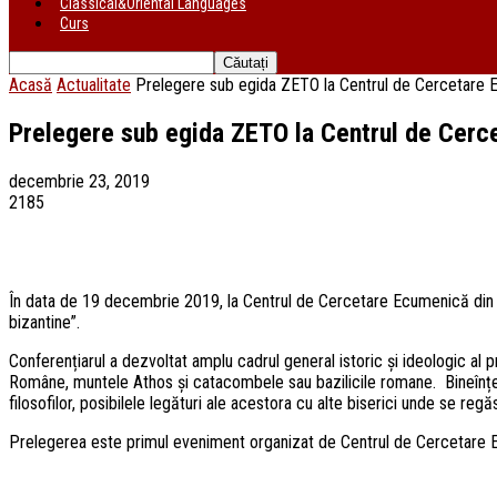
Classical&Oriental Languages
Curs
Acasă
Actualitate
Prelegere sub egida ZETO la Centrul de Cercetare 
Prelegere sub egida ZETO la Centrul de Cerc
decembrie 23, 2019
2185
În data de 19 decembrie 2019, la Centrul de Cercetare Ecumenică din Sibiu
bizantine”.
Conferențiarul a dezvoltat amplu cadrul general istoric și ideologic al prez
Române, muntele Athos și catacombele sau bazilicile romane. Bineînțeles
filosofilor, posibilele legături ale acestora cu alte biserici unde se reg
Prelegerea este primul eveniment organizat de Centrul de Cercetar