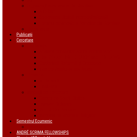
Organizații ecumenice din România
AIDRom
Societatea Biblică Interconfesională
Forumul ecumenic al femeilor din România
Documente
Publicații
Cercetare
Conferințe
Atelierul bursierilor André Scrima 2021
The BYZANTINE LITURGY and THE JEWS
Conferință Reformă și Ortodoxie
Interconfessional Marriages
Proiecte
În derulare
Finalizate
Instituții de cercetare
Centrul de Studii Biblice
Uniunea Bibliștilor
INTER Cluj-Napoca
Institutul de Istorie a Religiilor
Semestrul Ecumenic
Descriere
ANDRÉ SCRIMA FELLOWSHIPS