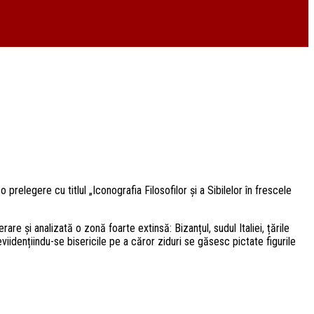
relegere cu titlul „Iconografia Filosofilor și a Sibilelor în frescele
rare și analizată o zonă foarte extinsă: Bizanțul, sudul Italiei, țările
idențiindu-se bisericile pe a căror ziduri se găsesc pictate figurile