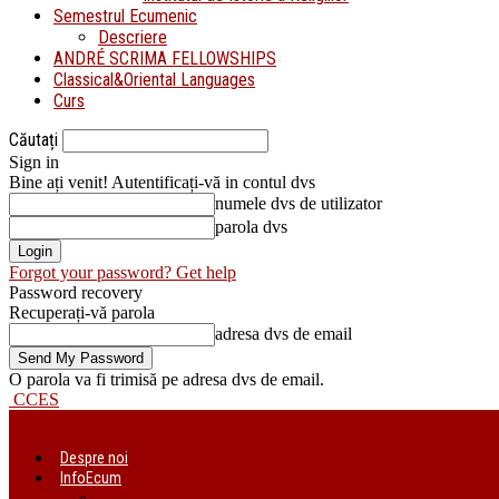
Semestrul Ecumenic
Descriere
ANDRÉ SCRIMA FELLOWSHIPS
Classical&Oriental Languages
Curs
Căutați
Sign in
Bine ați venit! Autentificați-vă in contul dvs
numele dvs de utilizator
parola dvs
Forgot your password? Get help
Password recovery
Recuperați-vă parola
adresa dvs de email
O parola va fi trimisă pe adresa dvs de email.
CCES
Despre noi
InfoEcum
Știri