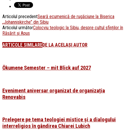
Articolul precedent
Seară ecumenică de rugăciune la Biserica
„Johanniskirche” din Sibiu
Articolul următor
Colocviu teologic la Sibiu, despre cultul sfinților în
Răsărit și Apus
ARTICOLE SIMILARE
DE LA ACELAȘI AUTOR
Ökumene Semester – mit Blick auf 2027
Eveniment aniversar organizat de organizația
Renovabis
Prelegere pe tema teologiei mistice și a dialogului
interreligios în gândirea Chiarei Lubich