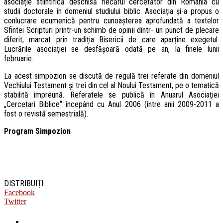
asociație stiintifică deschisă fiecărui cercetător din România cu
studii doctorale în domeniul studiului biblic. Asociația și-a propus o
conlucrare ecumenică pentru cunoașterea aprofundată a textelor
Sfintei Scripturi printr-un schimb de opinii dintr- un punct de plecare
diferit, marcat prin tradiția Bisericii de care aparține exegetul.
Lucrările asociației se desfășoară odată pe an, la finele lunii
februarie.
La acest simpozion se discută de regulă trei referate din domeniul
Vechiului Testament și trei din cel al Noului Testament, pe o tematică
stabilită împreună. Referatele se publică în Anuarul Asociației
„Cercetari Biblice“ începând cu Anul 2006 (între anii 2009-2011 a
fost o revistă semestrială).
Program Simpozion
DISTRIBUIȚI
Facebook
Twitter