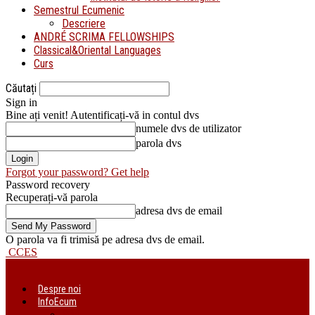
Semestrul Ecumenic
Descriere
ANDRÉ SCRIMA FELLOWSHIPS
Classical&Oriental Languages
Curs
Căutați
Sign in
Bine ați venit! Autentificați-vă in contul dvs
numele dvs de utilizator
parola dvs
Forgot your password? Get help
Password recovery
Recuperați-vă parola
adresa dvs de email
O parola va fi trimisă pe adresa dvs de email.
CCES
Despre noi
InfoEcum
Știri