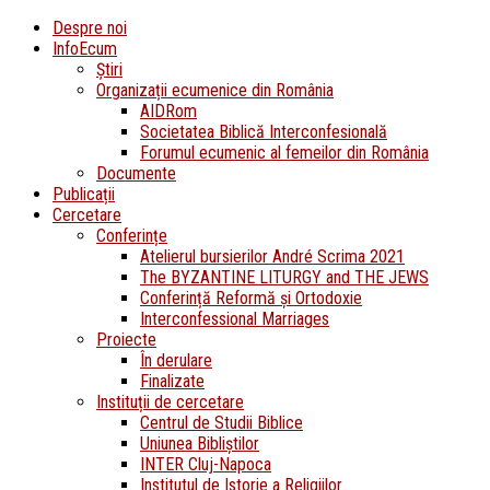
Despre noi
InfoEcum
Știri
Organizații ecumenice din România
AIDRom
Societatea Biblică Interconfesională
Forumul ecumenic al femeilor din România
Documente
Publicații
Cercetare
Conferințe
Atelierul bursierilor André Scrima 2021
The BYZANTINE LITURGY and THE JEWS
Conferință Reformă și Ortodoxie
Interconfessional Marriages
Proiecte
În derulare
Finalizate
Instituții de cercetare
Centrul de Studii Biblice
Uniunea Bibliștilor
INTER Cluj-Napoca
Institutul de Istorie a Religiilor