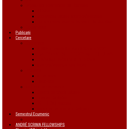
Organizații ecumenice din România
AIDRom
Societatea Biblică Interconfesională
Forumul ecumenic al femeilor din România
Documente
Publicații
Cercetare
Conferințe
Atelierul bursierilor André Scrima 2021
The BYZANTINE LITURGY and THE JEWS
Conferință Reformă și Ortodoxie
Interconfessional Marriages
Proiecte
În derulare
Finalizate
Instituții de cercetare
Centrul de Studii Biblice
Uniunea Bibliștilor
INTER Cluj-Napoca
Institutul de Istorie a Religiilor
Semestrul Ecumenic
Descriere
ANDRÉ SCRIMA FELLOWSHIPS