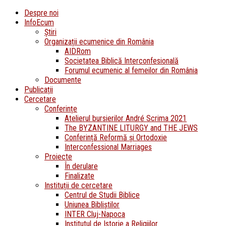
Despre noi
InfoEcum
Știri
Organizații ecumenice din România
AIDRom
Societatea Biblică Interconfesională
Forumul ecumenic al femeilor din România
Documente
Publicații
Cercetare
Conferințe
Atelierul bursierilor André Scrima 2021
The BYZANTINE LITURGY and THE JEWS
Conferință Reformă și Ortodoxie
Interconfessional Marriages
Proiecte
În derulare
Finalizate
Instituții de cercetare
Centrul de Studii Biblice
Uniunea Bibliștilor
INTER Cluj-Napoca
Institutul de Istorie a Religiilor