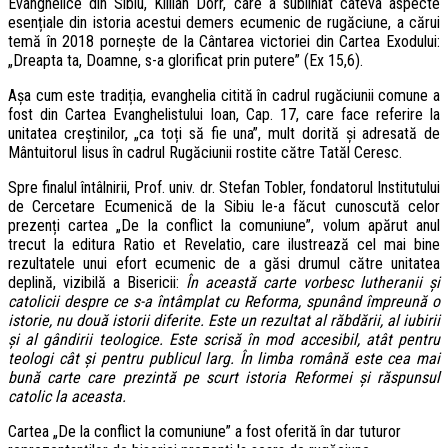
Evanghelice din Sibiu, Killian Dörr, care a subliniat câteva aspecte
esențiale din istoria acestui demers ecumenic de rugăciune, a cărui
temă în 2018 pornește de la Cântarea victoriei din Cartea Exodului:
„Dreapta ta, Doamne, s-a glorificat prin putere” (Ex 15,6).
Așa cum este tradiția, evanghelia citită în cadrul rugăciunii comune a
fost din Cartea Evanghelistului Ioan, Cap. 17, care face referire la
unitatea creștinilor, „ca toți să fie una”, mult dorită și adresată de
Mântuitorul Iisus în cadrul Rugăciunii rostite către Tatăl Ceresc.
Spre finalul întâlnirii, Prof. univ. dr. Stefan Tobler, fondatorul Institutului
de Cercetare Ecumenică de la Sibiu le-a făcut cunoscută celor
prezenți cartea „De la conflict la comuniune”, volum apărut anul
trecut la editura Ratio et Revelatio, care ilustrează cel mai bine
rezultatele unui efort ecumenic de a găsi drumul către unitatea
deplină, vizibilă a Bisericii:
În această carte vorbesc lutheranii și
catolicii despre ce s-a întâmplat cu Reforma, spunând împreună o
istorie, nu două istorii diferite. Este un rezultat al răbdării, al iubirii
și al gândirii teologice. Este scrisă în mod accesibil, atât pentru
teologi cât și pentru publicul larg. În limba română este cea mai
bună carte care prezintă pe scurt istoria Reformei și răspunsul
catolic la aceasta.
Cartea „De la conflict la comuniune” a fost oferită în dar tuturor