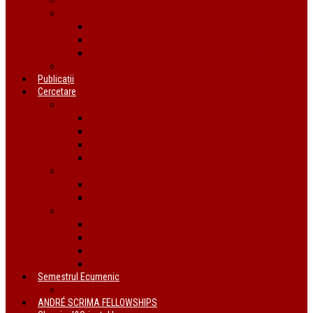
Organizații ecumenice din România
AIDRom
Societatea Biblică Interconfesională
Forumul ecumenic al femeilor din România
Documente
Publicații
Cercetare
Conferințe
Atelierul bursierilor André Scrima 2021
The BYZANTINE LITURGY and THE JEWS
Conferință Reformă și Ortodoxie
Interconfessional Marriages
Proiecte
În derulare
Finalizate
Instituții de cercetare
Centrul de Studii Biblice
Uniunea Bibliștilor
INTER Cluj-Napoca
Institutul de Istorie a Religiilor
Semestrul Ecumenic
Descriere
ANDRÉ SCRIMA FELLOWSHIPS