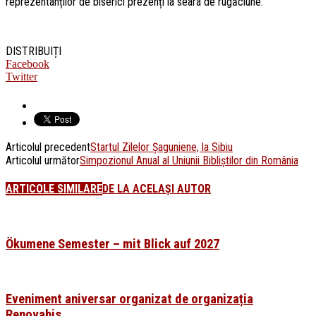
reprezentanților de biserici prezenți la seara de rugăciune.
DISTRIBUIȚI
Facebook
Twitter
Articolul precedent
Startul Zilelor Șaguniene, la Sibiu
Articolul următor
Simpozionul Anual al Uniunii Bibliștilor din România
ARTICOLE SIMILARE
DE LA ACELAȘI AUTOR
Ökumene Semester – mit Blick auf 2027
Eveniment aniversar organizat de organizația
Renovabis