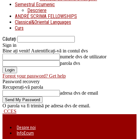
Semestrul Ecumenic
Descriere
ANDRÉ SCRIMA FELLOWSHIPS
Classical&Oriental Languages
Curs
Căutați
Sign in
Bine ați venit! Autentificați-vă in contul dvs
numele dvs de utilizator
parola dvs
Forgot your password? Get help
Password recovery
Recuperați-vă parola
adresa dvs de email
O parola va fi trimisă pe adresa dvs de email.
CCES
Despre noi
InfoEcum
Știri