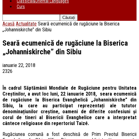
Classical&Oriental Languages
Curs
Acasă
Actualitate
Seară ecumenică de rugăciune la Biserica
„Johanniskirche” din Sibiu
Seară ecumenică de rugăciune la Biserica
„Johanniskirche” din Sibiu
ianuarie 22, 2018
2326
În cadrul Săptămânii Mondiale de Rugăciune pentru Unitatea
Creștinilor, a avut loc luni, 22 ianuarie 2018, seara ecumenică
de rugăciune la Biserica Evanghelică „Johanniskirche” din
Sibiu, la care au participat reprezentați ale tututor
denominațiunilor creștine, oameni de diferite confesiuni și
corul de tineri al Bisericii Evanghelice care a interpretat
cântece religioase din repertoriul Taizé.
Rugăciunea comună a fost deschisă de Prim Preotul Bisericii