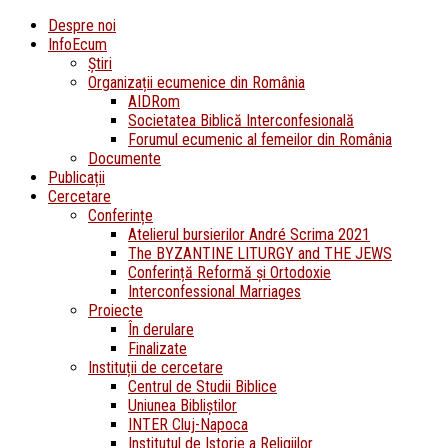
Despre noi
InfoEcum
Știri
Organizații ecumenice din România
AIDRom
Societatea Biblică Interconfesională
Forumul ecumenic al femeilor din România
Documente
Publicații
Cercetare
Conferințe
Atelierul bursierilor André Scrima 2021
The BYZANTINE LITURGY and THE JEWS
Conferință Reformă și Ortodoxie
Interconfessional Marriages
Proiecte
În derulare
Finalizate
Instituții de cercetare
Centrul de Studii Biblice
Uniunea Bibliștilor
INTER Cluj-Napoca
Institutul de Istorie a Religiilor