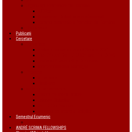
Organizații ecumenice din România
AIDRom
Societatea Biblică Interconfesională
Forumul ecumenic al femeilor din România
Documente
Publicații
Cercetare
Conferințe
Atelierul bursierilor André Scrima 2021
The BYZANTINE LITURGY and THE JEWS
Conferință Reformă și Ortodoxie
Interconfessional Marriages
Proiecte
În derulare
Finalizate
Instituții de cercetare
Centrul de Studii Biblice
Uniunea Bibliștilor
INTER Cluj-Napoca
Institutul de Istorie a Religiilor
Semestrul Ecumenic
Descriere
ANDRÉ SCRIMA FELLOWSHIPS