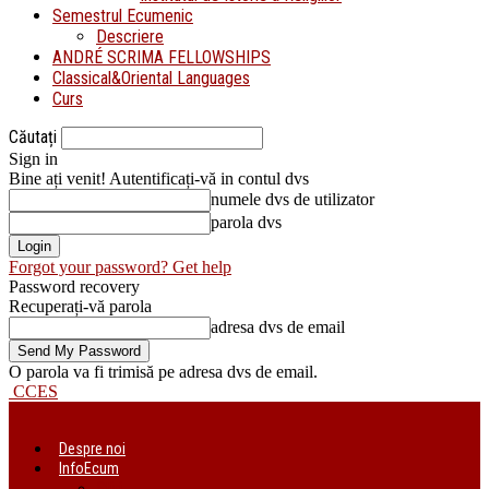
Semestrul Ecumenic
Descriere
ANDRÉ SCRIMA FELLOWSHIPS
Classical&Oriental Languages
Curs
Căutați
Sign in
Bine ați venit! Autentificați-vă in contul dvs
numele dvs de utilizator
parola dvs
Forgot your password? Get help
Password recovery
Recuperați-vă parola
adresa dvs de email
O parola va fi trimisă pe adresa dvs de email.
CCES
Despre noi
InfoEcum
Știri