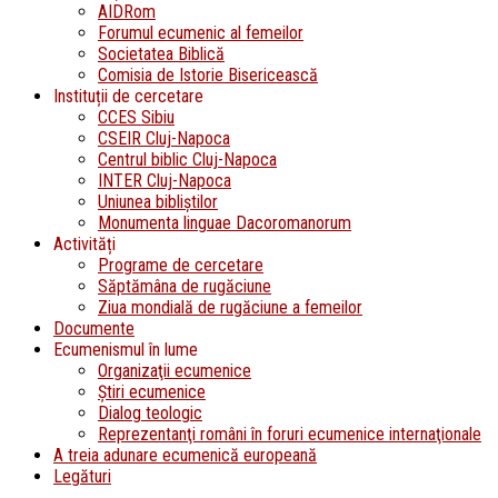
AIDRom
Forumul ecumenic al femeilor
Societatea Biblică
Comisia de Istorie Bisericească
Instituții de cercetare
CCES Sibiu
CSEIR Cluj-Napoca
Centrul biblic Cluj-Napoca
INTER Cluj-Napoca
Uniunea bibliştilor
Monumenta linguae Dacoromanorum
Activități
Programe de cercetare
Săptămâna de rugăciune
Ziua mondială de rugăciune a femeilor
Documente
Ecumenismul în lume
Organizaţii ecumenice
Ştiri ecumenice
Dialog teologic
Reprezentanţi români în foruri ecumenice internaţionale
A treia adunare ecumenică europeană
Legături