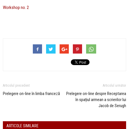
Workshop no. 2
Articolul precedent
Articolul următor
Prelegere on-line în limba franceză
Prelegere on-line despre Receptarea
în spațiul armean a scrierilor lui
Jacob de Serugh
ARTICOLE SIMILARE