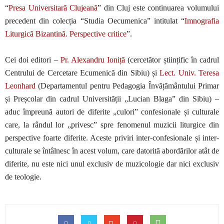
“
Presa Universitară Clujeană
” din Cluj este continuarea volumului
precedent din colecția “Studia Oecumenica” intitulat “
Imnografia
Liturgică Bizantină. Perspective critice
”.
Cei doi editori –
Pr. Alexandru Ioniță
(cercetător științific în cadrul
Centrului de Cercetare Ecumenică din Sibiu) și
Lect. Univ. Teresa
Leonhard
(Departamentul pentru Pedagogia Învățământului Primar
și Preșcolar din cadrul Universității „Lucian Blaga” din Sibiu) –
aduc împreună autori de diferite „culori” confesionale și culturale
care, la rândul lor „privesc” spre fenomenul muzicii liturgice din
perspective foarte diferite. Aceste priviri inter-confesionale și inter-
culturale se întâlnesc în acest volum, care datorită abordărilor atât de
diferite, nu este nici unul exclusiv de muzicologie dar nici exclusiv
de teologie.