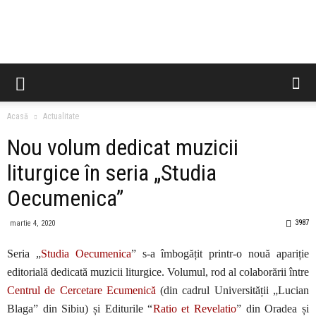
CCES
Acasă
Actualitate
Nou volum dedicat muzicii
liturgice în seria „Studia
Oecumenica”
3987
martie 4, 2020
Seria „
Studia Oecumenica
” s-a îmbogățit printr-o nouă apariție
editorială dedicată muzicii liturgice. Volumul, rod al colaborării între
Centrul de Cercetare Ecumenică
(din cadrul Universității „Lucian
Blaga” din Sibiu) și Editurile “
Ratio et Revelatio
” din Oradea și