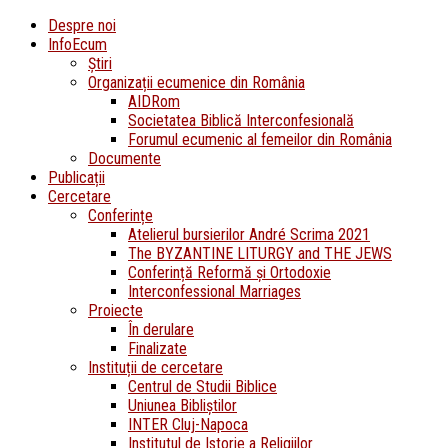
Despre noi
InfoEcum
Știri
Organizații ecumenice din România
AIDRom
Societatea Biblică Interconfesională
Forumul ecumenic al femeilor din România
Documente
Publicații
Cercetare
Conferințe
Atelierul bursierilor André Scrima 2021
The BYZANTINE LITURGY and THE JEWS
Conferință Reformă și Ortodoxie
Interconfessional Marriages
Proiecte
În derulare
Finalizate
Instituții de cercetare
Centrul de Studii Biblice
Uniunea Bibliștilor
INTER Cluj-Napoca
Institutul de Istorie a Religiilor