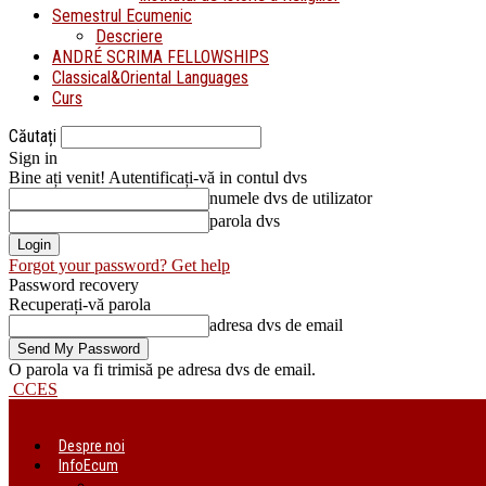
Semestrul Ecumenic
Descriere
ANDRÉ SCRIMA FELLOWSHIPS
Classical&Oriental Languages
Curs
Căutați
Sign in
Bine ați venit! Autentificați-vă in contul dvs
numele dvs de utilizator
parola dvs
Forgot your password? Get help
Password recovery
Recuperați-vă parola
adresa dvs de email
O parola va fi trimisă pe adresa dvs de email.
CCES
Despre noi
InfoEcum
Știri