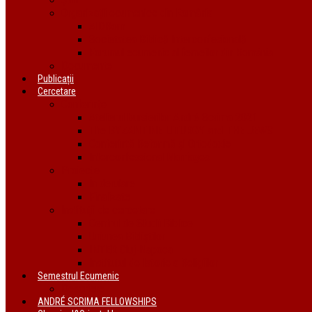
Organizații ecumenice din România
AIDRom
Societatea Biblică Interconfesională
Forumul ecumenic al femeilor din România
Documente
Publicații
Cercetare
Conferințe
Atelierul bursierilor André Scrima 2021
The BYZANTINE LITURGY and THE JEWS
Conferință Reformă și Ortodoxie
Interconfessional Marriages
Proiecte
În derulare
Finalizate
Instituții de cercetare
Centrul de Studii Biblice
Uniunea Bibliștilor
INTER Cluj-Napoca
Institutul de Istorie a Religiilor
Semestrul Ecumenic
Descriere
ANDRÉ SCRIMA FELLOWSHIPS