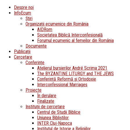
Despre noi
InfoEcum
Știri
Organizații ecumenice din România
AIDRom
Societatea Biblică Interconfesională
Forumul ecumenic al femeilor din România
Documente
Publicații
Cercetare
Conferințe
Atelierul bursierilor André Scrima 2021
The BYZANTINE LITURGY and THE JEWS
Conferință Reformă și Ortodoxie
Interconfessional Marriages
Proiecte
În derulare
Finalizate
Instituții de cercetare
Centrul de Studii Biblice
Uniunea Bibliștilor
INTER Cluj-Napoca
Institutul de Istorie a Religiilor