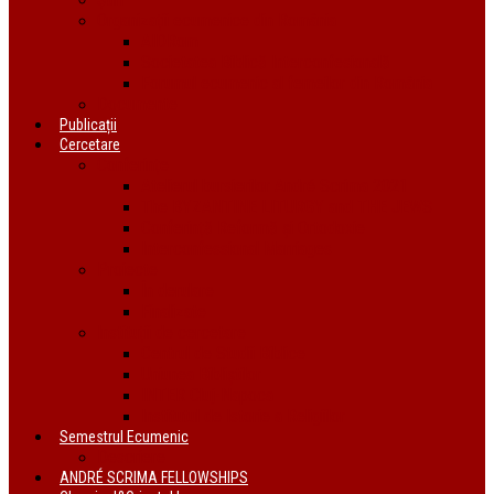
Organizații ecumenice din România
AIDRom
Societatea Biblică Interconfesională
Forumul ecumenic al femeilor din România
Documente
Publicații
Cercetare
Conferințe
Atelierul bursierilor André Scrima 2021
The BYZANTINE LITURGY and THE JEWS
Conferință Reformă și Ortodoxie
Interconfessional Marriages
Proiecte
În derulare
Finalizate
Instituții de cercetare
Centrul de Studii Biblice
Uniunea Bibliștilor
INTER Cluj-Napoca
Institutul de Istorie a Religiilor
Semestrul Ecumenic
Descriere
ANDRÉ SCRIMA FELLOWSHIPS