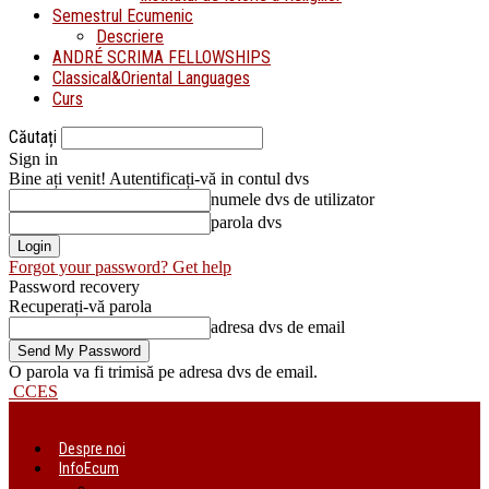
Semestrul Ecumenic
Descriere
ANDRÉ SCRIMA FELLOWSHIPS
Classical&Oriental Languages
Curs
Căutați
Sign in
Bine ați venit! Autentificați-vă in contul dvs
numele dvs de utilizator
parola dvs
Forgot your password? Get help
Password recovery
Recuperați-vă parola
adresa dvs de email
O parola va fi trimisă pe adresa dvs de email.
CCES
Despre noi
InfoEcum
Știri