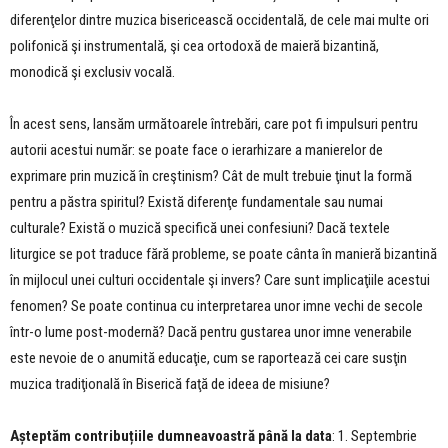
diferenţelor dintre muzica bisericească occidentală, de cele mai multe ori
polifonică şi instrumentală, şi cea ortodoxă de maieră bizantină,
monodică şi exclusiv vocală.
În acest sens, lansăm următoarele întrebări, care pot fi impulsuri pentru
autorii acestui număr: se poate face o ierarhizare a manierelor de
exprimare prin muzică în creştinism? Cât de mult trebuie ţinut la formă
pentru a păstra spiritul? Există diferenţe fundamentale sau numai
culturale? Există o muzică specifică unei confesiuni? Dacă textele
liturgice se pot traduce fără probleme, se poate cânta în manieră bizantină
în mijlocul unei culturi occidentale şi invers? Care sunt implicaţiile acestui
fenomen? Se poate continua cu interpretarea unor imne vechi de secole
într-o lume post-modernă? Dacă pentru gustarea unor imne venerabile
este nevoie de o anumită educaţie, cum se raportează cei care susţin
muzica tradiţională în Biserică faţă de ideea de misiune?
Așteptăm contribuțiile dumneavoastră până la data
: 1. Septembrie