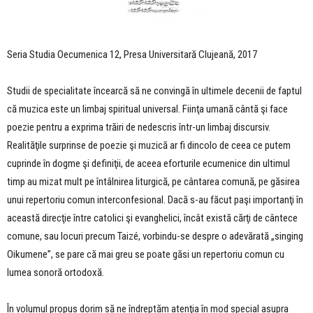
Seria Studia Oecumenica 12, Presa Universitară Clujeană, 2017
Studii de specialitate încearcă să ne convingă în ultimele decenii de faptul
că muzica este un limbaj spiritual universal. Fiinţa umană cântă şi face
poezie pentru a exprima trăiri de nedescris într-un limbaj discursiv.
Realităţile surprinse de poezie şi muzică ar fi dincolo de ceea ce putem
cuprinde în dogme şi definiţii, de aceea eforturile ecumenice din ultimul
timp au mizat mult pe întâlnirea liturgică, pe cântarea comună, pe găsirea
unui repertoriu comun interconfesional. Dacă s-au făcut paşi importanţi în
această direcţie între catolici şi evanghelici, încât există cărţi de cântece
comune, sau locuri precum Taizé, vorbindu-se despre o adevărată „singing
Oikumene”, se pare că mai greu se poate găsi un repertoriu comun cu
lumea sonoră ortodoxă.
În volumul propus dorim să ne îndreptăm atenţia în mod special asupra