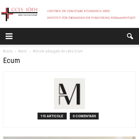
CCES
Acasă
Autori
Articole adaugate de către Ecum
Ecum
115 ARTICOLE
0 COMENTARII