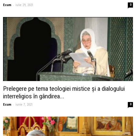
-
Ecum
iulie 29, 2021
0
Prelegere pe tema teologiei mistice și a dialogului
interreligios în gândirea...
-
Ecum
iunie 7, 2021
0