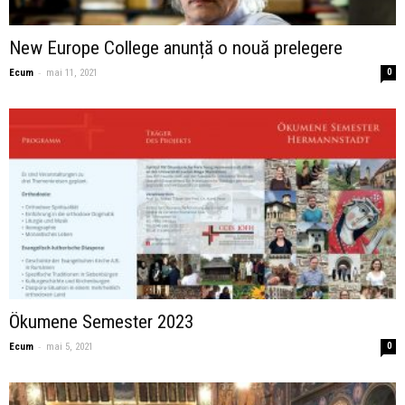
New Europe College anunță o nouă prelegere
-
Ecum
mai 11, 2021
0
Ökumene Semester 2023
-
Ecum
mai 5, 2021
0