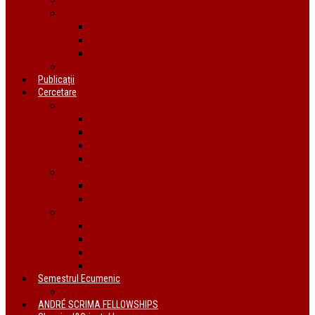
Organizații ecumenice din România
AIDRom
Societatea Biblică Interconfesională
Forumul ecumenic al femeilor din România
Documente
Publicații
Cercetare
Conferințe
Atelierul bursierilor André Scrima 2021
The BYZANTINE LITURGY and THE JEWS
Conferință Reformă și Ortodoxie
Interconfessional Marriages
Proiecte
În derulare
Finalizate
Instituții de cercetare
Centrul de Studii Biblice
Uniunea Bibliștilor
INTER Cluj-Napoca
Institutul de Istorie a Religiilor
Semestrul Ecumenic
Descriere
ANDRÉ SCRIMA FELLOWSHIPS