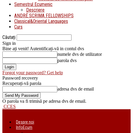
Semestrul Ecumenic
Descriere
ANDRÉ SCRIMA FELLOWSHIPS
Classical&Oriental Languages
Curs
Căutați
Sign in
Bine ați venit! Autentificați-vă in contul dvs
numele dvs de utilizator
parola dvs
Forgot your password? Get help
Password recovery
Recuperați-vă parola
adresa dvs de email
O parola va fi trimisă pe adresa dvs de email.
CCES
Despre noi
InfoEcum
Știri