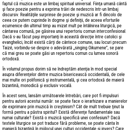
faptul că muzica este un limbaj spiritual universal. Fiinţa umană cântă
şi face poezie pentru a exprima trăiri de nedescris într-un limbaj
discursiv. Realităţile surprinse de poezie şi muzică ar fi dincolo de
ceea ce putem cuprinde în dogme şi definiţii, de aceea eforturile
ecumenice din ultimul timp au mizat mult pe întâlnirea liturgică, pe
cântarea comună, pe găsirea unui repertoriu comun interconfesional.
Dacă s-au făcut paşi importanţi în această direcţie între catolici şi
evanghelici, încât există cărţi de cântece comune, sau locuri precum
Taizé, vorbindu-se despre o adevărată „singing Oikumene”, se pare
că mai greu se poate găsi un repertoriu comun cu lumea sonoră
ortodoxă.
În volumul propus dorim să ne îndreptăm atenţia în mod special
asupra diferenţelor dintre muzica bisericească occidentală, de cele
mai multe ori polifonică şi instrumentală, şi cea ortodoxă de maieră
bizantină, monodică şi exclusiv vocală.
În acest sens, lansăm următoarele întrebări, care pot fi impulsuri
pentru autorii acestui număr: se poate face o ierarhizare a manierelor
de exprimare prin muzică în creştinism? Cât de mult trebuie ţinut la
formă pentru a păstra spiritul? Există diferenţe fundamentale sau
numai culturale? Există o muzică specifică unei confesiuni? Dacă
textele liturgice se pot traduce fără probleme, se poate cânta în
manieră bizantină în mijlocul unei culturi occidentale şi invers? Care