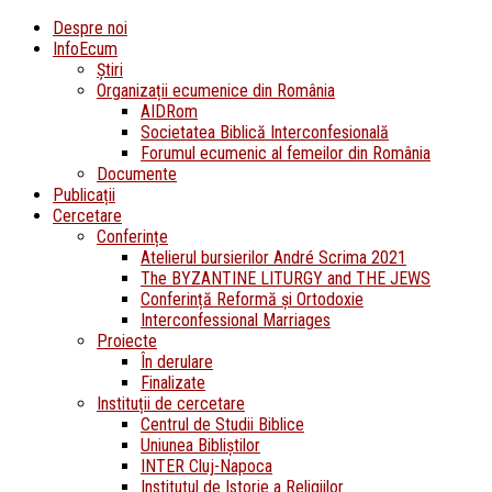
Despre noi
InfoEcum
Știri
Organizații ecumenice din România
AIDRom
Societatea Biblică Interconfesională
Forumul ecumenic al femeilor din România
Documente
Publicații
Cercetare
Conferințe
Atelierul bursierilor André Scrima 2021
The BYZANTINE LITURGY and THE JEWS
Conferință Reformă și Ortodoxie
Interconfessional Marriages
Proiecte
În derulare
Finalizate
Instituții de cercetare
Centrul de Studii Biblice
Uniunea Bibliștilor
INTER Cluj-Napoca
Institutul de Istorie a Religiilor