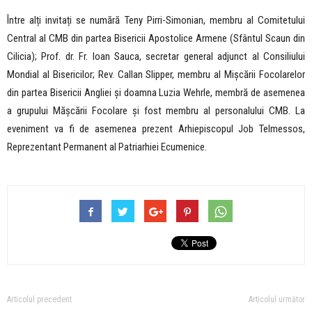
Între alți invitați se numără Teny Pirri-Simonian, membru al Comitetului
Central al CMB din partea Bisericii Apostolice Armene (Sfântul Scaun din
Cilicia); Prof. dr. Fr. Ioan Sauca, secretar general adjunct al Consiliului
Mondial al Bisericilor; Rev. Callan Slipper, membru al Mișcării Focolarelor
din partea Bisericii Angliei și doamna Luzia Wehrle, membră de asemenea
a grupului Mășcării Focolare și fost membru al personalului CMB. La
eveniment va fi de asemenea prezent Arhiepiscopul Job Telmessos,
Reprezentant Permanent al Patriarhiei Ecumenice.
Articolul precedent
Articolul următor