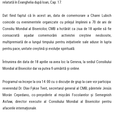
relatată în Evanghelia după Ioan, Cap. 17.
Dat fiind faptul că în acest an, data de comemorare a Charei Lubich
coincide cu evenimentele organizate cu prilejul împlinirii a 70 de ani de
Consiliu Mondial al Bisericilor, CMB a hotărât ca ziua de 18 aprilie să fie
consacrată așadar comemorării activistei creștine neobosite,
multipremiată de-a lungul timpului pentru inițiativele sale aduse în lupta
pentru pace, unitate creștină și evoluție spirituală.
Întrunirea din data de 18 aprilie va avea loc la Geneva, la sediul Consiliului
Mondial al Biseicilor dar va putea fi urmărită și online.
Programul va începe la ora 14 :00 cu o discuție de grup la care vor participa:
reverendul Dr. Olav Fykse Tveit, secretarul general al CMB; părintele Jesús
Morán Cepedano, co-președinte al mișcării Focolarelor și Semegnish
Asfaw, director executiv al Consiliului Mondial al Bisericilor pentru
afacerile internaționale.