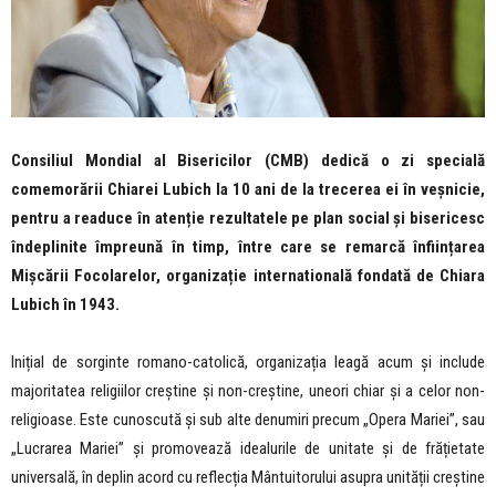
Consiliul Mondial al Bisericilor (CMB) dedică o zi specială
comemorării Chiarei Lubich la 10 ani de la trecerea ei în veșnicie,
pentru a readuce în atenție rezultatele pe plan social și bisericesc
îndeplinite împreună în timp, între care se remarcă înființarea
Mișcării Focolarelor, organizație internatională fondată de Chiara
Lubich în 1943.
Inițial de sorginte romano-catolică, organizația leagă acum și include
majoritatea religiilor creștine și non-creștine, uneori chiar și a celor non-
religioase. Este cunoscută și sub alte denumiri precum „Opera Mariei”, sau
„Lucrarea Mariei” și promovează idealurile de unitate și de frățietate
universală, în deplin acord cu reflecția Mântuitorului asupra unității creștine