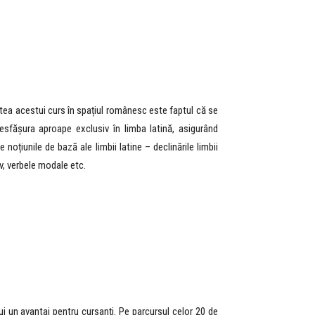
tatea acestui curs în spațiul românesc este faptul că se
desfășura aproape exclusiv în limba latină, asigurând
 noțiunile de bază ale limbii latine – declinările limbii
iv, verbele modale etc.
i un avantaj pentru cursanți. Pe parcursul celor 20 de