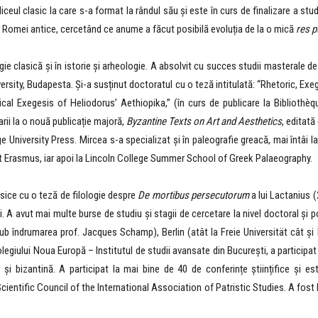
 liceul clasic la care s-a format la rândul său și este în curs de finalizare a stu
 a Romei antice, cercetând ce anume a făcut posibilă evoluția de la o mică
res p
ogie clasică și în istorie și arheologie. A absolvit cu succes studii masterale d
rsity, Budapesta. Și-a susținut doctoratul cu o teză intitulată: “Rhetoric, Exe
cal Exegesis of Heliodorus’ Aethiopika,” (în curs de publicare la Bibliothè
rii la o nouă publicație majoră,
Byzantine Texts on Art and Aesthetics
, editată
 University Press. Mircea s-a specializat și în paleografie greacă, mai întâi la
nt Erasmus, iar apoi la Lincoln College Summer School of Greek Palaeography.
lasice cu o teză de filologie despre
De mortibus persecutorum
a lui Lactanius 
. A avut mai multe burse de studiu și stagii de cercetare la nivel doctoral și 
e, sub îndrumarea prof. Jacques Schamp), Berlin (atât la Freie Universität cât 
olegiului Noua Europă – Institutul de studii avansate din București, a participat
că și bizantină. A participat la mai bine de 40 de conferințe științifice și
ntific Council of the International Association of Patristic Studies. A fost D