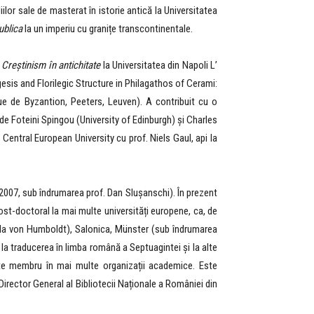
diilor sale de masterat în istorie antică la Universitatea
ublica
la un imperiu cu granițe transcontinentale.
e
Creștinism în antichitate
la Universitatea din Napoli L’
gesis and Florilegic Structure in Philagathos of Cerami:
que de Byzantion, Peeters, Leuven). A contribuit cu o
 de Foteini Spingou (University of Edinburgh) și Charles
 Central European University cu prof. Niels Gaul, api la
(2007, sub îndrumarea prof. Dan Slușanschi). În prezent
post-doctoral la mai multe universități europene, ca, de
și la von Humboldt), Salonica, Münster (sub îndrumarea
 la traducerea în limba română a Septuagintei și la alte
 este membru în mai multe organizații academice. Este
irector General al Bibliotecii Naționale a României din