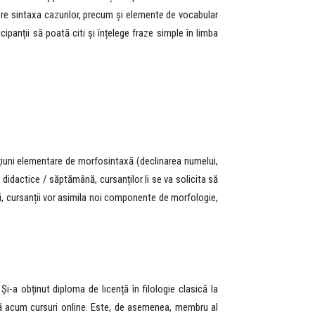
spre sintaxa cazurilor, precum și elemente de vocabular
cipanții să poată citi și înțelege fraze simple în limba
țiuni elementare de morfosintaxă (declinarea numelui,
e didactice / săptămână, cursanților li se va solicita să
reci, cursanții vor asimila noi componente de morfologie,
 Și-a obținut diploma de licență în filologie clasică la
 acum cursuri online. Este, de asemenea, membru al