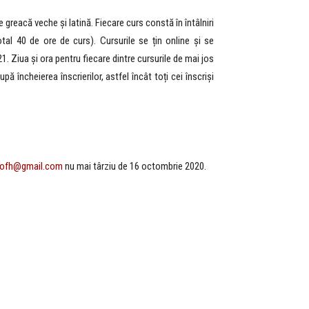
greacă veche și latină. Fiecare curs constă în întâlniri
al 40 de ore de curs). Cursurile se țin online și se
21. Ziua și ora pentru fiecare dintre cursurile de mai jos
pă încheierea înscrierilor, astfel încât toți cei înscriși
iofh@gmail.com
nu mai târziu de 16 octombrie 2020.