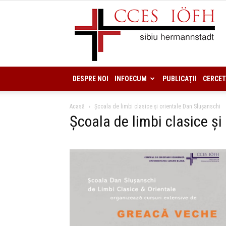
DESPRE NOI
INFOECUM
PUBLICAȚII
CERCET
Acasă
Școala de limbi clasice și orientale Dan Slușanschi
Școala de limbi clasice și