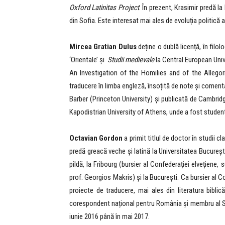
Oxford Latinitas Project
. În prezent, Krasimir predă la
din Sofia. Este interesat mai ales de evoluția politică
Mircea Gratian Dulus
deține o dublă licență, în filol
‘Orientale’ și
Studii medievale
la Central European Unive
An Investigation of the Homilies and of the Allegori
traducere în limba engleză, însoțită de note și comenta
Barber (Princeton University) și publicată de Cambridge
Kapodistrian University of Athens, unde a fost stude
Octavian Gordon
a primit titlul de doctor în studii c
predă greacă veche și latină la Universitatea București
pildă, la Fribourg (bursier al Confederației elvețien
prof. Georgios Makris) și la București. Ca bursier al C
proiecte de traducere, mai ales din literatura bibli
corespondent național pentru România și membru al Scie
iunie 2016 până în mai 2017.