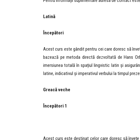
Pentru informații suplimentare adresa de contact est
Latin
ă
Începători
Acest curs este gândit pentru cei care doresc să învețe
bazează pe metoda directă dezvoltată de Hans Orb
imersiunea totală în spațiul lingvistic latin și asigurâ
latine, indicativul și imperativul verbului la timpul prez
Greacă veche
Începători 1
Acest curs este destinat celor care doresc să învețe 