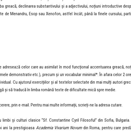
a greacă, declinarea substantivului și a adjectivului, noțiuni introductive de
rte de Menandru, Esop sau Xenofon, astfel încât, până la finele cursului, parti
se adresează celor care au asimilat în mod funcțional accentuarea greacă, no
onumele demonstrativ etc.), precum și un vocabular minimal*. În afara celor 2 or
dividual. Cu ajutorul exercițiilor și al textelor selectate din mai mulți autori g
eagă și să traducă în limba română texte de dificultate mică spre medie.
 cerere, prin e-mail. Pentru mai multe informații, scrieți-ne la adresa cutare.
limbi și culturi clasice “Sf. Constantine Cyril Filosoful” din Sofia, Bulgaria.
oi ani la prestigioasa
Academia Vivarium Novum
din Roma, pentru care predă