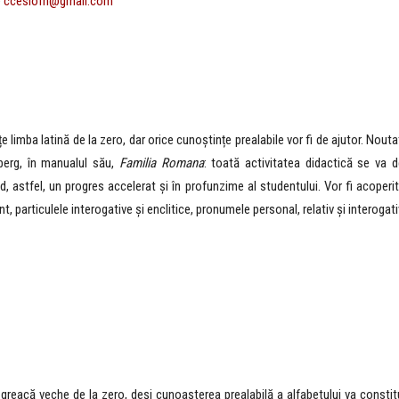
e
ccesiofh@gmail.com
 limba latină de la zero, dar orice cunoștințe prealabile vor fi de ajutor. Nou
erg, în manualul său,
Familia Romana
: toată activitatea didactică se va 
nd, astfel, un progres accelerat și în profunzime al studentului. Vor fi acoperite
ent, particulele interogative și enclitice, pronumele personal, relativ și interogat
greacă veche de la zero, deși cunoașterea prealabilă a alfabetului va constitu