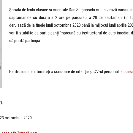
Școala de limbi clasice și orientale Dan Slușanschi organizează cursuri de 
săptămânale cu durata a 2 ore pe parcursul a 20 de săptămâni (în tot
derulează de la finele lunii octombrie 2020 până la mijlocul lunii aprilie 20
vor fi stabilite de participanți împreună cu instructorul de curs imediat du
să poată participa.
Pentru înscrieri, trimiteți o scrisoare de intenție și CV-ul personal la
cces
).
e 23 octombrie 2020.