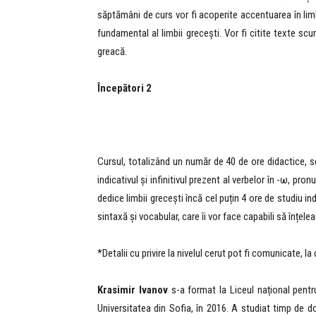
săptămâni de curs vor fi acoperite accentuarea în limb
fundamental al limbii grecești. Vor fi citite texte scu
greacă.
Începători 2
Cursul, totalizând un număr de 40 de ore didactice, 
indicativul și infinitivul prezent al verbelor în -ω, pr
dedice limbii grecești încă cel puțin 4 ore de studiu in
sintaxă și vocabular, care îi vor face capabili să înțel
*Detalii cu privire la nivelul cerut pot fi comunicate, la
Krasimir Ivanov
s-a format la Liceul național pentru 
Universitatea din Sofia, în 2016. A studiat timp de d