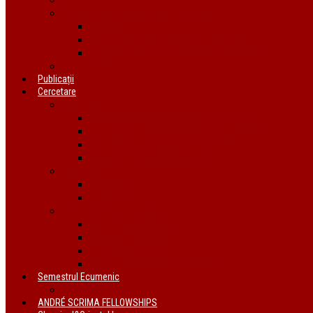
Organizații ecumenice din România
AIDRom
Societatea Biblică Interconfesională
Forumul ecumenic al femeilor din România
Documente
Publicații
Cercetare
Conferințe
Atelierul bursierilor André Scrima 2021
The BYZANTINE LITURGY and THE JEWS
Conferință Reformă și Ortodoxie
Interconfessional Marriages
Proiecte
În derulare
Finalizate
Instituții de cercetare
Centrul de Studii Biblice
Uniunea Bibliștilor
INTER Cluj-Napoca
Institutul de Istorie a Religiilor
Semestrul Ecumenic
Descriere
ANDRÉ SCRIMA FELLOWSHIPS