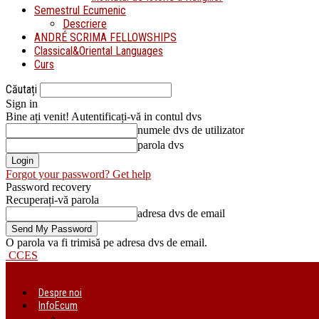
Semestrul Ecumenic
Descriere
ANDRÉ SCRIMA FELLOWSHIPS
Classical&Oriental Languages
Curs
Căutați
Sign in
Bine ați venit! Autentificați-vă in contul dvs
numele dvs de utilizator
parola dvs
Forgot your password? Get help
Password recovery
Recuperați-vă parola
adresa dvs de email
O parola va fi trimisă pe adresa dvs de email.
CCES
Despre noi
InfoEcum
Știri