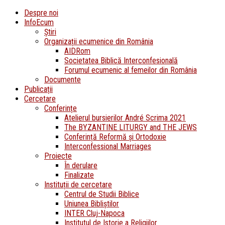
Despre noi
InfoEcum
Știri
Organizații ecumenice din România
AIDRom
Societatea Biblică Interconfesională
Forumul ecumenic al femeilor din România
Documente
Publicații
Cercetare
Conferințe
Atelierul bursierilor André Scrima 2021
The BYZANTINE LITURGY and THE JEWS
Conferință Reformă și Ortodoxie
Interconfessional Marriages
Proiecte
În derulare
Finalizate
Instituții de cercetare
Centrul de Studii Biblice
Uniunea Bibliștilor
INTER Cluj-Napoca
Institutul de Istorie a Religiilor