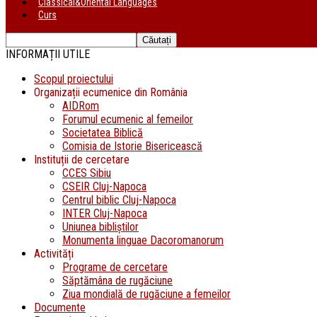
Classical&Oriental Languages
Curs
INFORMAȚII UTILE
Scopul proiectului
Organizații ecumenice din România
AIDRom
Forumul ecumenic al femeilor
Societatea Biblică
Comisia de Istorie Bisericească
Instituții de cercetare
CCES Sibiu
CSEIR Cluj-Napoca
Centrul biblic Cluj-Napoca
INTER Cluj-Napoca
Uniunea bibliştilor
Monumenta linguae Dacoromanorum
Activități
Programe de cercetare
Săptămâna de rugăciune
Ziua mondială de rugăciune a femeilor
Documente