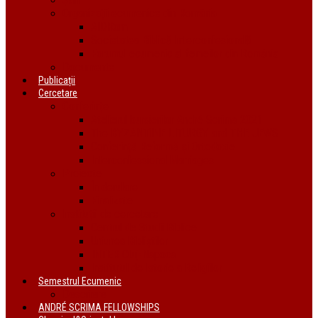
Organizații ecumenice din România
AIDRom
Societatea Biblică Interconfesională
Forumul ecumenic al femeilor din România
Documente
Publicații
Cercetare
Conferințe
Atelierul bursierilor André Scrima 2021
The BYZANTINE LITURGY and THE JEWS
Conferință Reformă și Ortodoxie
Interconfessional Marriages
Proiecte
În derulare
Finalizate
Instituții de cercetare
Centrul de Studii Biblice
Uniunea Bibliștilor
INTER Cluj-Napoca
Institutul de Istorie a Religiilor
Semestrul Ecumenic
Descriere
ANDRÉ SCRIMA FELLOWSHIPS