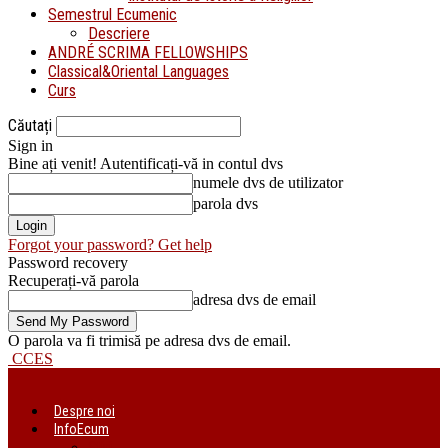
Semestrul Ecumenic
Descriere
ANDRÉ SCRIMA FELLOWSHIPS
Classical&Oriental Languages
Curs
Căutați
Sign in
Bine ați venit! Autentificați-vă in contul dvs
numele dvs de utilizator
parola dvs
Forgot your password? Get help
Password recovery
Recuperați-vă parola
adresa dvs de email
O parola va fi trimisă pe adresa dvs de email.
CCES
Despre noi
InfoEcum
Știri