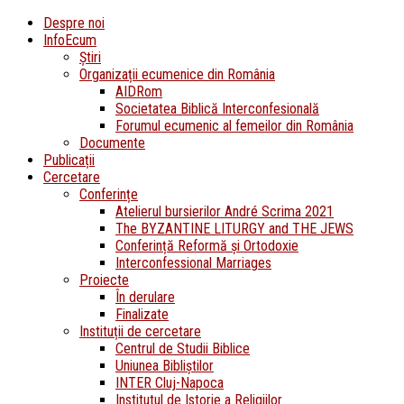
Despre noi
InfoEcum
Știri
Organizații ecumenice din România
AIDRom
Societatea Biblică Interconfesională
Forumul ecumenic al femeilor din România
Documente
Publicații
Cercetare
Conferințe
Atelierul bursierilor André Scrima 2021
The BYZANTINE LITURGY and THE JEWS
Conferință Reformă și Ortodoxie
Interconfessional Marriages
Proiecte
În derulare
Finalizate
Instituții de cercetare
Centrul de Studii Biblice
Uniunea Bibliștilor
INTER Cluj-Napoca
Institutul de Istorie a Religiilor