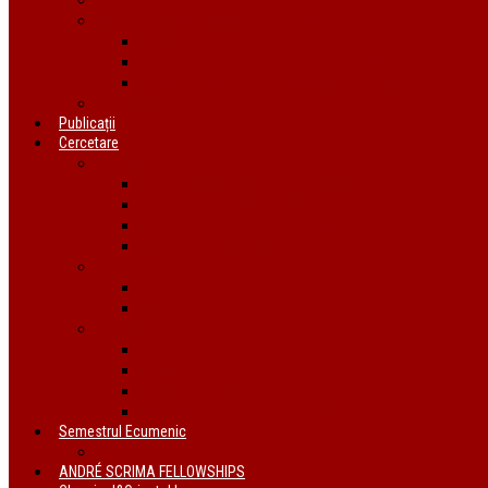
Organizații ecumenice din România
AIDRom
Societatea Biblică Interconfesională
Forumul ecumenic al femeilor din România
Documente
Publicații
Cercetare
Conferințe
Atelierul bursierilor André Scrima 2021
The BYZANTINE LITURGY and THE JEWS
Conferință Reformă și Ortodoxie
Interconfessional Marriages
Proiecte
În derulare
Finalizate
Instituții de cercetare
Centrul de Studii Biblice
Uniunea Bibliștilor
INTER Cluj-Napoca
Institutul de Istorie a Religiilor
Semestrul Ecumenic
Descriere
ANDRÉ SCRIMA FELLOWSHIPS