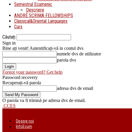
Semestrul Ecumenic
Descriere
ANDRÉ SCRIMA FELLOWSHIPS
Classical&Oriental Languages
Curs
Căutați
Sign in
Bine ați venit! Autentificați-vă in contul dvs
numele dvs de utilizator
parola dvs
Forgot your password? Get help
Password recovery
Recuperați-vă parola
adresa dvs de email
O parola va fi trimisă pe adresa dvs de email.
CCES
Despre noi
InfoEcum
Știri