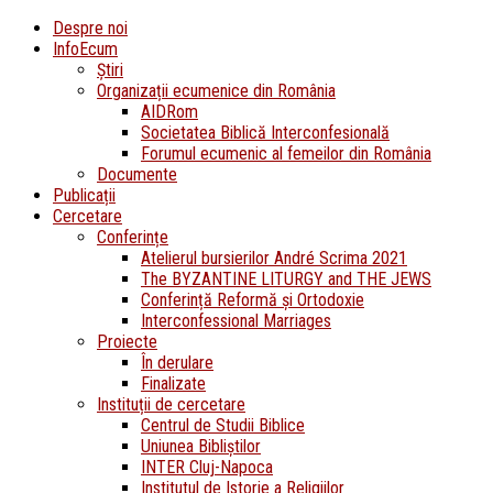
Despre noi
InfoEcum
Știri
Organizații ecumenice din România
AIDRom
Societatea Biblică Interconfesională
Forumul ecumenic al femeilor din România
Documente
Publicații
Cercetare
Conferințe
Atelierul bursierilor André Scrima 2021
The BYZANTINE LITURGY and THE JEWS
Conferință Reformă și Ortodoxie
Interconfessional Marriages
Proiecte
În derulare
Finalizate
Instituții de cercetare
Centrul de Studii Biblice
Uniunea Bibliștilor
INTER Cluj-Napoca
Institutul de Istorie a Religiilor