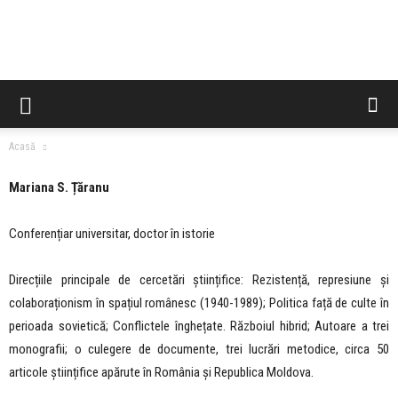
CCES
Acasă
Mariana S. Țăranu
Conferențiar universitar, doctor în istorie
Direcțiile principale de cercetări științifice: Rezistență, represiune și
colaboraționism în spațiul românesc (1940-1989); Politica față de culte în
perioada sovietică; Conflictele înghețate. Războiul hibrid; Autoare a trei
monografii; o culegere de documente, trei lucrări metodice, circa 50
articole științifice apărute în România și Republica Moldova.