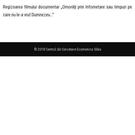
Regizoarea filmului documentar „Omorâți prin înfometare sau timpuri pe
care nu le-a vrut Dumnezeu…”
© 2018 Centrul de Cercetare Ecumenica Sibiu