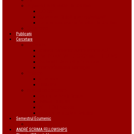
Organizații ecumenice din România
AIDRom
Societatea Biblică Interconfesională
Forumul ecumenic al femeilor din România
Documente
Publicații
Cercetare
Conferințe
Atelierul bursierilor André Scrima 2021
The BYZANTINE LITURGY and THE JEWS
Conferință Reformă și Ortodoxie
Interconfessional Marriages
Proiecte
În derulare
Finalizate
Instituții de cercetare
Centrul de Studii Biblice
Uniunea Bibliștilor
INTER Cluj-Napoca
Institutul de Istorie a Religiilor
Semestrul Ecumenic
Descriere
ANDRÉ SCRIMA FELLOWSHIPS