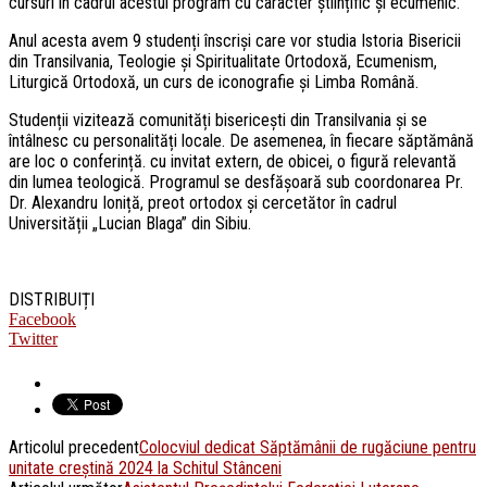
cursuri în cadrul acestui program cu caracter științific și ecumenic.
Anul acesta avem 9 studenți înscriși care vor studia Istoria Bisericii
din Transilvania, Teologie și Spiritualitate Ortodoxă, Ecumenism,
Liturgică Ortodoxă, un curs de iconografie și Limba Română.
Studenții vizitează comunități bisericești din Transilvania și se
întâlnesc cu personalități locale. De asemenea, în fiecare săptămână
are loc o conferință. cu invitat extern, de obicei, o figură relevantă
din lumea teologică. Programul se desfășoară sub coordonarea Pr.
Dr. Alexandru Ioniță, preot ortodox și cercetător în cadrul
Universității „Lucian Blaga” din Sibiu.
DISTRIBUIȚI
Facebook
Twitter
Articolul precedent
Colocviul dedicat Săptămânii de rugăciune pentru
unitate creștină 2024 la Schitul Stânceni