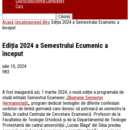
Classical&Oriental Languages
Curs
Acasă
Uncategorized @ro
Ediția 2024 a Semestrului Ecumenic a
început
Ediția 2024 a Semestrului Ecumenic a
început
iulie 10, 2024
983
A fost inaugurată azi, 1 martie 2024, o nouă ediție a programului de
studii intitulat Semestrul Ecumenic „
Ökumene Semester
Hermannstadt
„, program dedicat teologilor de diferite confesiuni
vorbitori de limbă germană care doresc să petreacă un semestru la
Sibiu, în cadrul Centrului de Cercetare Ecumenică. Profesori de la
Facultatea de Teologie Ortodoxă și de la Departamentul de Teologie
Protestantă din cadrul universității „Lucian Blaga” din Sibiu predau