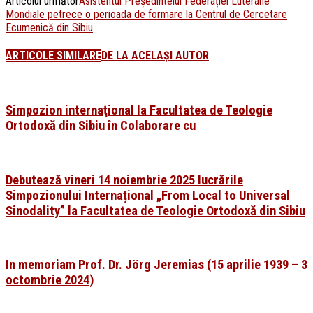
Articolul următor
Asistentul Președintelui Federației Luterane
Mondiale petrece o perioada de formare la Centrul de Cercetare
Ecumenică din Sibiu
ARTICOLE SIMILARE
DE LA ACELAȘI AUTOR
Simpozion internaţional la Facultatea de Teologie
Ortodoxă din Sibiu în Colaborare cu
Debutează vineri 14 noiembrie 2025 lucrările
Simpozionului Internațional „From Local to Universal
Sinodality” la Facultatea de Teologie Ortodoxă din Sibiu
In memoriam Prof. Dr. Jörg Jeremias (15 aprilie 1939 – 3
octombrie 2024)