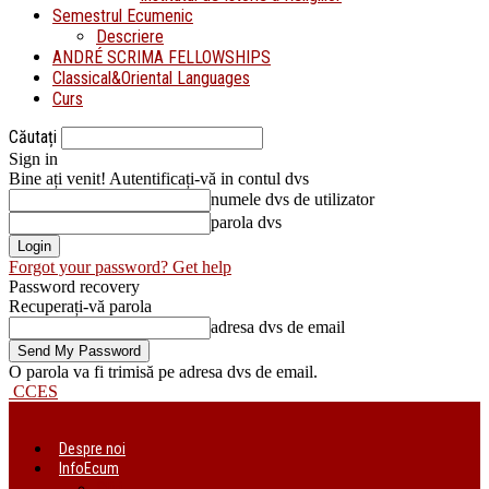
Semestrul Ecumenic
Descriere
ANDRÉ SCRIMA FELLOWSHIPS
Classical&Oriental Languages
Curs
Căutați
Sign in
Bine ați venit! Autentificați-vă in contul dvs
numele dvs de utilizator
parola dvs
Forgot your password? Get help
Password recovery
Recuperați-vă parola
adresa dvs de email
O parola va fi trimisă pe adresa dvs de email.
CCES
Despre noi
InfoEcum
Știri