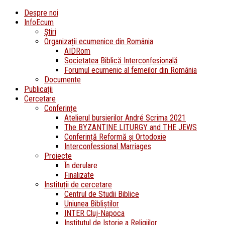
Despre noi
InfoEcum
Știri
Organizații ecumenice din România
AIDRom
Societatea Biblică Interconfesională
Forumul ecumenic al femeilor din România
Documente
Publicații
Cercetare
Conferințe
Atelierul bursierilor André Scrima 2021
The BYZANTINE LITURGY and THE JEWS
Conferință Reformă și Ortodoxie
Interconfessional Marriages
Proiecte
În derulare
Finalizate
Instituții de cercetare
Centrul de Studii Biblice
Uniunea Bibliștilor
INTER Cluj-Napoca
Institutul de Istorie a Religiilor