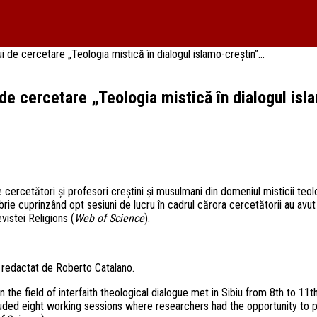
de cercetare „Teologia mistică în dialogul islamo-creștin”...
e cercetare „Teologia mistică în dialogul isla
 cercetători și profesori creștini și musulmani din domeniul misticii teo
rie cuprinzând opt sesiuni de lucru în cadrul cărora cercetătorii au avut
evistei Religions (
Web of Science
).
redactat de Roberto Catalano.
in the field of interfaith theological dialogue met in Sibiu from 8th to
uded eight working sessions where researchers had the opportunity to p