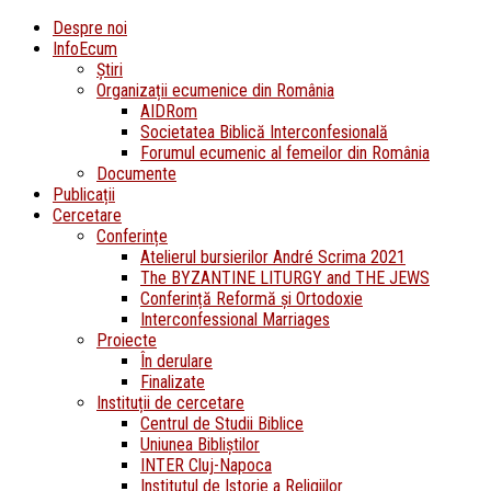
Despre noi
InfoEcum
Știri
Organizații ecumenice din România
AIDRom
Societatea Biblică Interconfesională
Forumul ecumenic al femeilor din România
Documente
Publicații
Cercetare
Conferințe
Atelierul bursierilor André Scrima 2021
The BYZANTINE LITURGY and THE JEWS
Conferință Reformă și Ortodoxie
Interconfessional Marriages
Proiecte
În derulare
Finalizate
Instituții de cercetare
Centrul de Studii Biblice
Uniunea Bibliștilor
INTER Cluj-Napoca
Institutul de Istorie a Religiilor