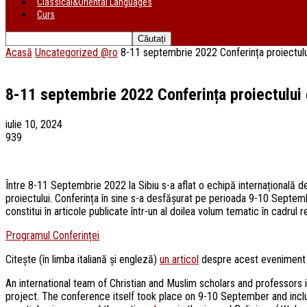
Classical&Oriental Languages
Curs
Acasă
Uncategorized @ro
8-11 septembrie 2022 Conferința proiectului 
8-11 septembrie 2022 Conferința proiectului d
iulie 10, 2024
939
Între 8-11 Septembrie 2022 la Sibiu s-a aflat o echipă internațională de
proiectului. Conferința în sine s-a desfășurat pe perioada 9-10 Septemb
constitui în articole publicate într-un al doilea volum tematic în cadrul r
Programul Conferinței
Citește (în limba italiană și engleză)
un articol
despre acest eveniment 
An international team of Christian and Muslim scholars and professors 
project. The conference itself took place on 9-10 September and incl