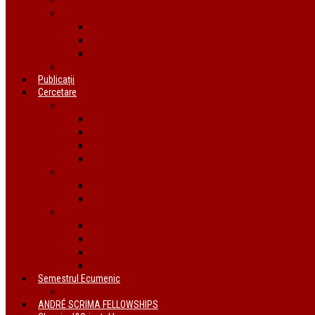
Organizații ecumenice din România
AIDRom
Societatea Biblică Interconfesională
Forumul ecumenic al femeilor din România
Documente
Publicații
Cercetare
Conferințe
Atelierul bursierilor André Scrima 2021
The BYZANTINE LITURGY and THE JEWS
Conferință Reformă și Ortodoxie
Interconfessional Marriages
Proiecte
În derulare
Finalizate
Instituții de cercetare
Centrul de Studii Biblice
Uniunea Bibliștilor
INTER Cluj-Napoca
Institutul de Istorie a Religiilor
Semestrul Ecumenic
Descriere
ANDRÉ SCRIMA FELLOWSHIPS