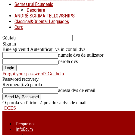
Semestrul Ecumenic
Descriere
ANDRÉ SCRIMA FELLOWSHIPS
Classical&Oriental Languages
Curs
Căutați
Sign in
Bine ați venit! Autentificați-vă in contul dvs
numele dvs de utilizator
parola dvs
Forgot your password? Get help
Password recovery
Recuperați-vă parola
adresa dvs de email
O parola va fi trimisă pe adresa dvs de email.
CCES
Despre noi
InfoEcum
Știri