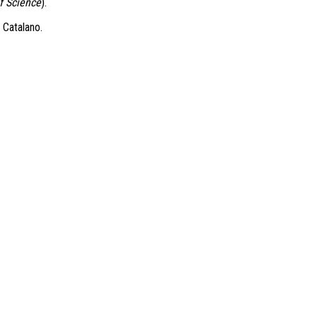
f Science
).
 Catalano.