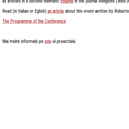
as articles in a second thematic
volume
in the journal Religions (
Web o
Read (in Italian or Eglish)
an article
about this event written by Roberto
The Programme of the Conference
Mai multe informații pe
site
-ul proiectului