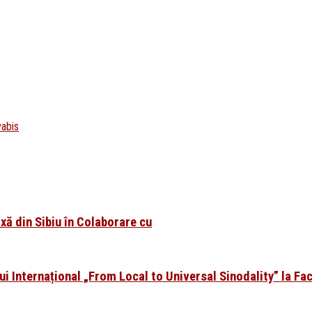
vabis
xă din Sibiu în Colaborare cu
i Internațional „From Local to Universal Sinodality” la Fa