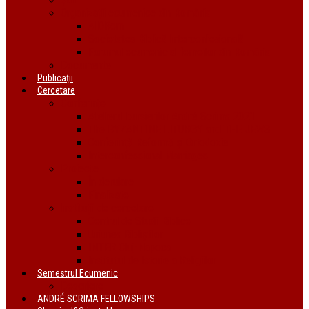
Organizații ecumenice din România
AIDRom
Societatea Biblică Interconfesională
Forumul ecumenic al femeilor din România
Documente
Publicații
Cercetare
Conferințe
Atelierul bursierilor André Scrima 2021
The BYZANTINE LITURGY and THE JEWS
Conferință Reformă și Ortodoxie
Interconfessional Marriages
Proiecte
În derulare
Finalizate
Instituții de cercetare
Centrul de Studii Biblice
Uniunea Bibliștilor
INTER Cluj-Napoca
Institutul de Istorie a Religiilor
Semestrul Ecumenic
Descriere
ANDRÉ SCRIMA FELLOWSHIPS