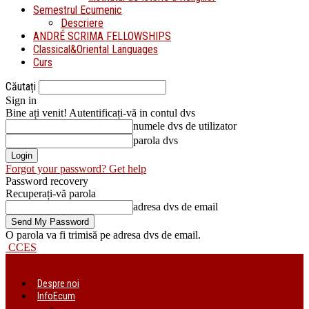
Semestrul Ecumenic
Descriere
ANDRÉ SCRIMA FELLOWSHIPS
Classical&Oriental Languages
Curs
Căutați
Sign in
Bine ați venit! Autentificați-vă in contul dvs
numele dvs de utilizator
parola dvs
Forgot your password? Get help
Password recovery
Recuperați-vă parola
adresa dvs de email
O parola va fi trimisă pe adresa dvs de email.
CCES
Despre noi
InfoEcum
Știri