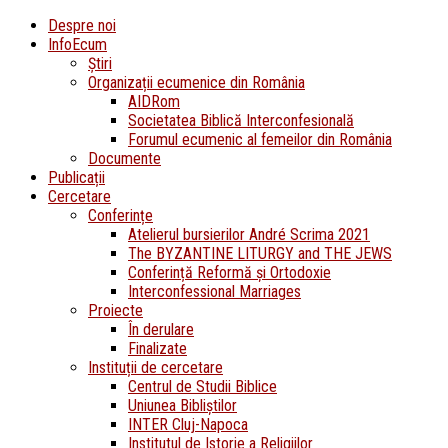
Despre noi
InfoEcum
Știri
Organizații ecumenice din România
AIDRom
Societatea Biblică Interconfesională
Forumul ecumenic al femeilor din România
Documente
Publicații
Cercetare
Conferințe
Atelierul bursierilor André Scrima 2021
The BYZANTINE LITURGY and THE JEWS
Conferință Reformă și Ortodoxie
Interconfessional Marriages
Proiecte
În derulare
Finalizate
Instituții de cercetare
Centrul de Studii Biblice
Uniunea Bibliștilor
INTER Cluj-Napoca
Institutul de Istorie a Religiilor