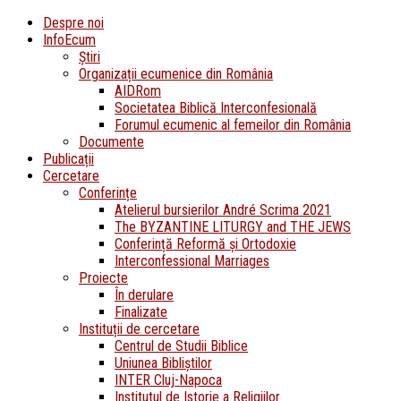
Despre noi
InfoEcum
Știri
Organizații ecumenice din România
AIDRom
Societatea Biblică Interconfesională
Forumul ecumenic al femeilor din România
Documente
Publicații
Cercetare
Conferințe
Atelierul bursierilor André Scrima 2021
The BYZANTINE LITURGY and THE JEWS
Conferință Reformă și Ortodoxie
Interconfessional Marriages
Proiecte
În derulare
Finalizate
Instituții de cercetare
Centrul de Studii Biblice
Uniunea Bibliștilor
INTER Cluj-Napoca
Institutul de Istorie a Religiilor