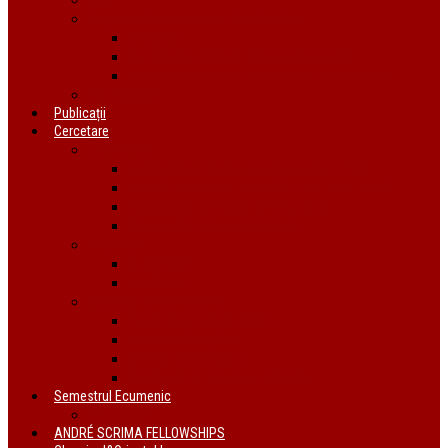
Organizații ecumenice din România
AIDRom
Societatea Biblică Interconfesională
Forumul ecumenic al femeilor din România
Documente
Publicații
Cercetare
Conferințe
Atelierul bursierilor André Scrima 2021
The BYZANTINE LITURGY and THE JEWS
Conferință Reformă și Ortodoxie
Interconfessional Marriages
Proiecte
În derulare
Finalizate
Instituții de cercetare
Centrul de Studii Biblice
Uniunea Bibliștilor
INTER Cluj-Napoca
Institutul de Istorie a Religiilor
Semestrul Ecumenic
Descriere
ANDRÉ SCRIMA FELLOWSHIPS