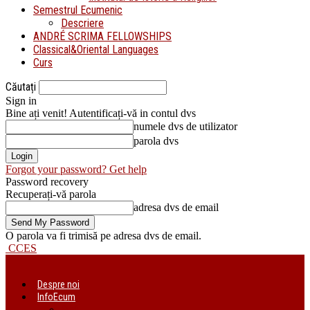
Semestrul Ecumenic
Descriere
ANDRÉ SCRIMA FELLOWSHIPS
Classical&Oriental Languages
Curs
Căutați
Sign in
Bine ați venit! Autentificați-vă in contul dvs
numele dvs de utilizator
parola dvs
Forgot your password? Get help
Password recovery
Recuperați-vă parola
adresa dvs de email
O parola va fi trimisă pe adresa dvs de email.
CCES
Despre noi
InfoEcum
Știri