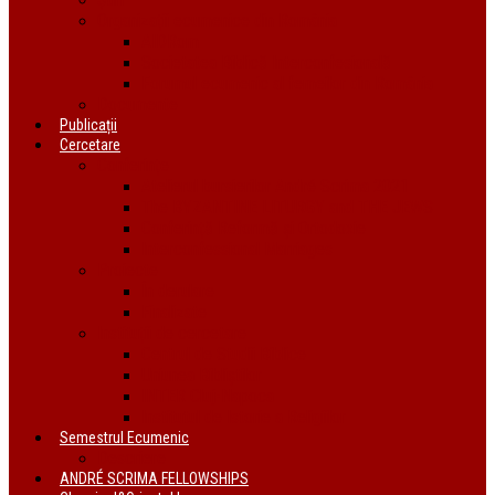
Organizații ecumenice din România
AIDRom
Societatea Biblică Interconfesională
Forumul ecumenic al femeilor din România
Documente
Publicații
Cercetare
Conferințe
Atelierul bursierilor André Scrima 2021
The BYZANTINE LITURGY and THE JEWS
Conferință Reformă și Ortodoxie
Interconfessional Marriages
Proiecte
În derulare
Finalizate
Instituții de cercetare
Centrul de Studii Biblice
Uniunea Bibliștilor
INTER Cluj-Napoca
Institutul de Istorie a Religiilor
Semestrul Ecumenic
Descriere
ANDRÉ SCRIMA FELLOWSHIPS