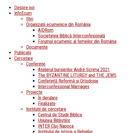
Despre noi
InfoEcum
Știri
Organizații ecumenice din România
AIDRom
Societatea Biblică Interconfesională
Forumul ecumenic al femeilor din România
Documente
Publicații
Cercetare
Conferințe
Atelierul bursierilor André Scrima 2021
The BYZANTINE LITURGY and THE JEWS
Conferință Reformă și Ortodoxie
Interconfessional Marriages
Proiecte
În derulare
Finalizate
Instituții de cercetare
Centrul de Studii Biblice
Uniunea Bibliștilor
INTER Cluj-Napoca
Institutul de Istorie a Religiilor