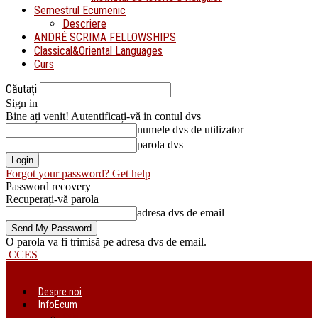
Semestrul Ecumenic
Descriere
ANDRÉ SCRIMA FELLOWSHIPS
Classical&Oriental Languages
Curs
Căutați
Sign in
Bine ați venit! Autentificați-vă in contul dvs
numele dvs de utilizator
parola dvs
Forgot your password? Get help
Password recovery
Recuperați-vă parola
adresa dvs de email
O parola va fi trimisă pe adresa dvs de email.
CCES
Despre noi
InfoEcum
Știri