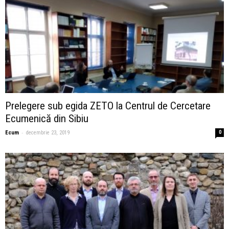
Prelegere sub egida ZETO la Centrul de Cercetare
Ecumenică din Sibiu
-
Ecum
decembrie 23, 2019
0