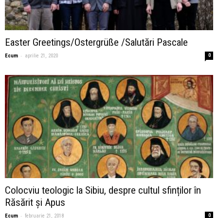
Easter Greetings/Ostergrüße /Salutări Pascale
-
Ecum
aprilie 21, 2020
0
Colocviu teologic la Sibiu, despre cultul sfinților în
Răsărit și Apus
-
Ecum
februarie 21, 2018
0