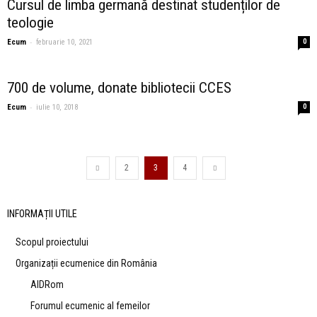
Cursul de limba germană destinat studenților de
teologie
-
Ecum
februarie 10, 2021
0
700 de volume, donate bibliotecii CCES
-
Ecum
iulie 10, 2018
0
2
3
4
INFORMAȚII UTILE
Scopul proiectului
Organizații ecumenice din România
AIDRom
Forumul ecumenic al femeilor