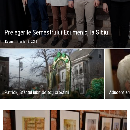
Prelegerile Semestrului Ecumenic, la Sibiu
-
Ecum
martie 16, 2018
Patrick, Sfântul iubit de toți creștinii
Aducere am