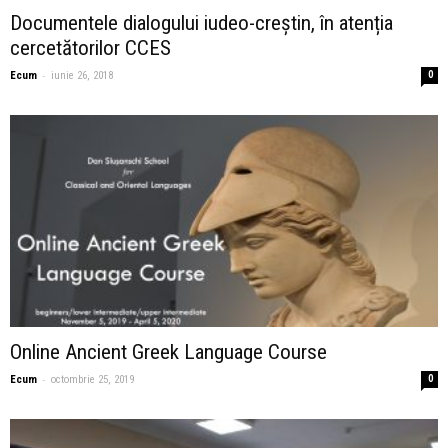
Documentele dialogului iudeo-creștin, în atenția
cercetătorilor CCES
-
Ecum
iunie 26, 2018
0
Online Ancient Greek Language Course
-
Ecum
octombrie 25, 2019
0