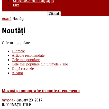
Classical&Oriental Languages
Curs
Acasă
Noutăți
Noutăți
Cele mai populare
Ultimele
Articole recomandate
Cele mai populare
Cele mai populare din ultimele 7 zile
După recenzie
Aleator
Muzică și imnografie în context ecumenic
ramona
January 23, 2017
-
INFORMAȚII UTILE