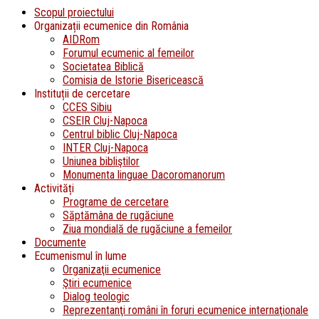
Scopul proiectului
Organizații ecumenice din România
AIDRom
Forumul ecumenic al femeilor
Societatea Biblică
Comisia de Istorie Bisericească
Instituții de cercetare
CCES Sibiu
CSEIR Cluj-Napoca
Centrul biblic Cluj-Napoca
INTER Cluj-Napoca
Uniunea bibliştilor
Monumenta linguae Dacoromanorum
Activități
Programe de cercetare
Săptămâna de rugăciune
Ziua mondială de rugăciune a femeilor
Documente
Ecumenismul în lume
Organizaţii ecumenice
Ştiri ecumenice
Dialog teologic
Reprezentanţi români în foruri ecumenice internaţionale