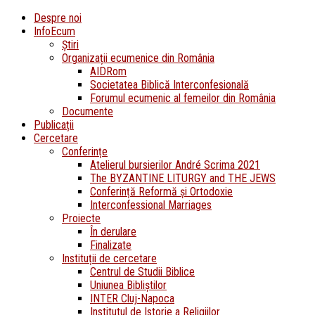
Despre noi
InfoEcum
Știri
Organizații ecumenice din România
AIDRom
Societatea Biblică Interconfesională
Forumul ecumenic al femeilor din România
Documente
Publicații
Cercetare
Conferințe
Atelierul bursierilor André Scrima 2021
The BYZANTINE LITURGY and THE JEWS
Conferință Reformă și Ortodoxie
Interconfessional Marriages
Proiecte
În derulare
Finalizate
Instituții de cercetare
Centrul de Studii Biblice
Uniunea Bibliștilor
INTER Cluj-Napoca
Institutul de Istorie a Religiilor