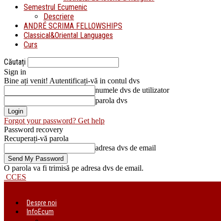
Semestrul Ecumenic
Descriere
ANDRÉ SCRIMA FELLOWSHIPS
Classical&Oriental Languages
Curs
Căutați
Sign in
Bine ați venit! Autentificați-vă in contul dvs
numele dvs de utilizator
parola dvs
Forgot your password? Get help
Password recovery
Recuperați-vă parola
adresa dvs de email
O parola va fi trimisă pe adresa dvs de email.
CCES
Despre noi
InfoEcum
Știri