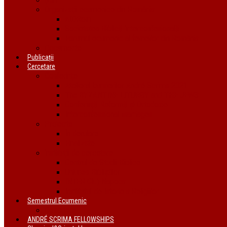
Organizații ecumenice din România
AIDRom
Societatea Biblică Interconfesională
Forumul ecumenic al femeilor din România
Documente
Publicații
Cercetare
Conferințe
Atelierul bursierilor André Scrima 2021
The BYZANTINE LITURGY and THE JEWS
Conferință Reformă și Ortodoxie
Interconfessional Marriages
Proiecte
În derulare
Finalizate
Instituții de cercetare
Centrul de Studii Biblice
Uniunea Bibliștilor
INTER Cluj-Napoca
Institutul de Istorie a Religiilor
Semestrul Ecumenic
Descriere
ANDRÉ SCRIMA FELLOWSHIPS