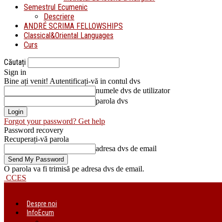
Semestrul Ecumenic
Descriere
ANDRÉ SCRIMA FELLOWSHIPS
Classical&Oriental Languages
Curs
Căutați
Sign in
Bine ați venit! Autentificați-vă in contul dvs
numele dvs de utilizator
parola dvs
Forgot your password? Get help
Password recovery
Recuperați-vă parola
adresa dvs de email
O parola va fi trimisă pe adresa dvs de email.
CCES
Despre noi
InfoEcum
Știri