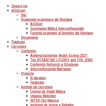
Despre noi
InfoEcum
Știri
Organizații ecumenice din România
AIDRom
Societatea Biblică Interconfesională
Forumul ecumenic al femeilor din România
Documente
Publicații
Cercetare
Conferințe
Atelierul bursierilor André Scrima 2021
The BYZANTINE LITURGY and THE JEWS
Conferință Reformă și Ortodoxie
Interconfessional Marriages
Proiecte
În derulare
Finalizate
Instituții de cercetare
Centrul de Studii Biblice
Uniunea Bibliștilor
INTER Cluj-Napoca
Institutul de Istorie a Religiilor