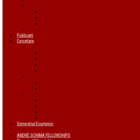
Organizații ecumenice din România
AIDRom
Societatea Biblică Interconfesională
Forumul ecumenic al femeilor din România
Documente
Publicații
Cercetare
Conferințe
Atelierul bursierilor André Scrima 2021
The BYZANTINE LITURGY and THE JEWS
Conferință Reformă și Ortodoxie
Interconfessional Marriages
Proiecte
În derulare
Finalizate
Instituții de cercetare
Centrul de Studii Biblice
Uniunea Bibliștilor
INTER Cluj-Napoca
Institutul de Istorie a Religiilor
Semestrul Ecumenic
Descriere
ANDRÉ SCRIMA FELLOWSHIPS