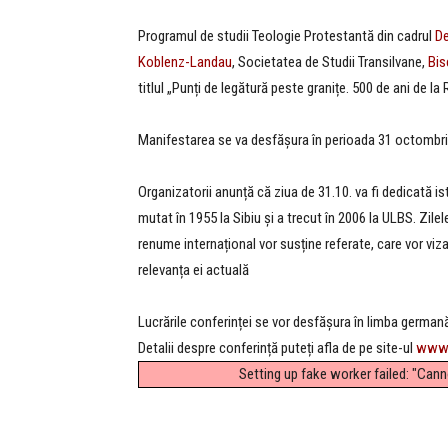
Programul de studii Teologie Protestantă din cadrul
De
Koblenz-Landau
, Societatea de Studii Transilvane,
Bis
titlul „Punți de legătură peste granițe. 500 de ani de la
Manifestarea se va desfășura în perioada 31 octombrie –
Organizatorii anunță că ziua de 31.10. va fi dedicată is
mutat în 1955 la Sibiu și a trecut în 2006 la ULBS. Zilele
renume internațional vor susține referate, care vor viz
relevanța ei actuală
Lucrările conferinței se vor desfășura în limba germană
Detalii despre conferință puteți afla de pe site-ul
www.
Setting up fake worker failed: "Can