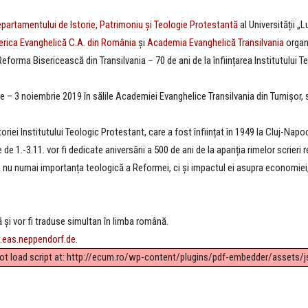
partamentului de Istorie, Patrimoniu și Teologie Protestantă
al Universității „
erica Evanghelică C.A. din România
și
Academia Evanghelică Transilvania
organi
 Reforma Bisericească din Transilvania – 70 de ani de la înființarea Institutului 
 3 noiembrie 2019 în sălile Academiei Evanghelice Transilvania din Turnișor, str.
toriei Institutului Teologic Protestant, care a fost înființat în 1949 la Cluj-Na
 de 1.-3.11. vor fi dedicate aniversării a 500 de ani de la apariția rimelor scrieri 
a nu numai importanța teologică a Reformei, ci și impactul ei asupra economiei, s
 și vor fi traduse simultan în limba română.
eas.neppendorf.de
.
not load script at: http://ecum.ro/wp-content/plugins/pdf-embedder/assets/js