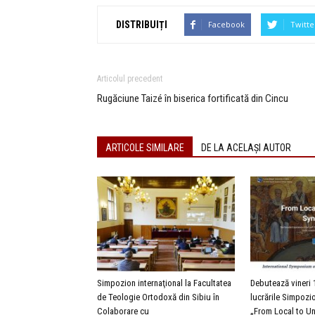
DISTRIBUIȚI
Facebook
Twitte
Articolul precedent
Rugăciune Taizé în biserica fortificată din Cincu
ARTICOLE SIMILARE
DE LA ACELAȘI AUTOR
Simpozion internaţional la Facultatea
Debutează vineri 
de Teologie Ortodoxă din Sibiu în
lucrările Simpozio
Colaborare cu
„From Local to Un