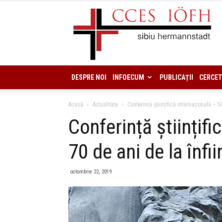
DESPRE NOI
INFOECUM
PUBLICAȚII
CERCET
Acasă
Actualitate
Conferință științifică internațională – 5
Conferință științifi
70 de ani de la înfi
octombrie 22, 2019