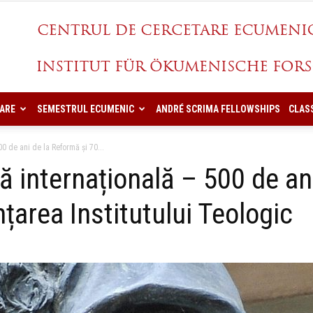
ARE
SEMESTRUL ECUMENIC
ANDRÉ SCRIMA FELLOWSHIPS
CLAS
CCES
00 de ani de la Reformă și 70...
că internațională – 500 de an
ințarea Institutului Teologic