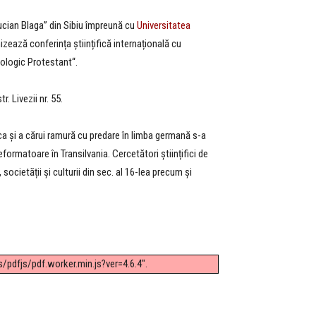
Lucian Blaga” din Sibiu împreună cu
Universitatea
zează conferința științifică internațională cu
Teologic Protestant“.
 Livezii nr. 55.
poca și a cărui ramură cu predare în limba germană s-a
reformatoare în Transilvania. Cercetători științifici de
ocietății și culturii din sec. al 16-lea precum și
/pdfjs/pdf.worker.min.js?ver=4.6.4".