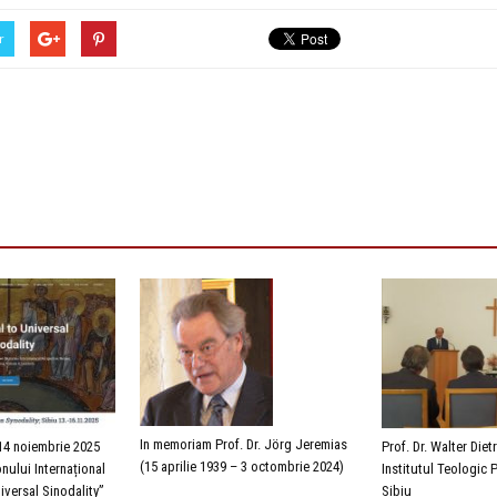
r
In memoriam Prof. Dr. Jörg Jeremias
14 noiembrie 2025
Prof. Dr. Walter Diet
(15 aprilie 1939 – 3 octombrie 2024)
nului Internațional
Institutul Teologic 
iversal Sinodality”
Sibiu